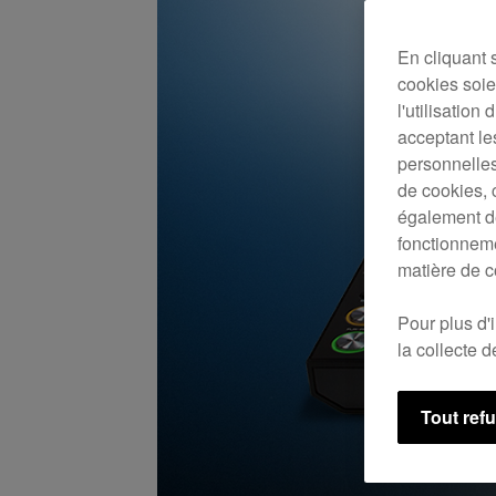
En cliquant 
cookies soien
l'utilisation
acceptant le
personnelles
de cookies, 
également de
fonctionneme
matière de c
Pour plus d'
la collecte 
Tout ref