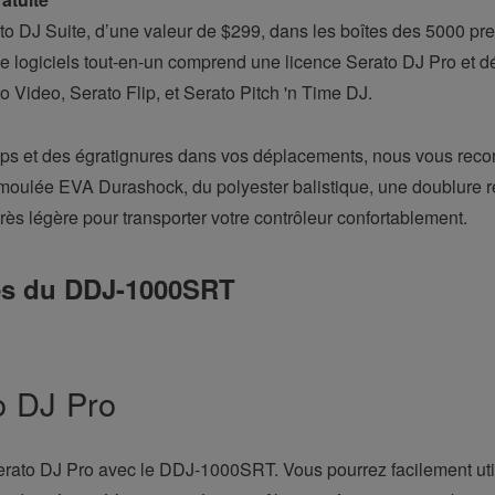
ato DJ Suite, d’une valeur de $299, dans les boîtes des 5000 
de logiciels tout-en-un comprend une licence Serato DJ Pro et d
 Video, Serato Flip, et Serato Pitch 'n Time DJ.
s et des égratignures dans vos déplacements, nous vous reco
ulée EVA Durashock, du polyester balistique, une doublure re
rès légère pour transporter votre contrôleur confortablement.
les du DDJ-1000SRT
o DJ Pro
 Serato DJ Pro avec le DDJ-1000SRT. Vous pourrez facilement util