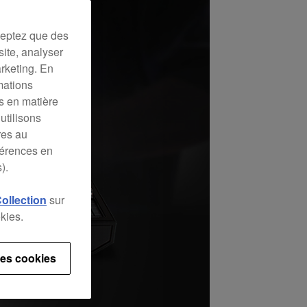
ceptez que des
site, analyser
arketing. En
mations
es en matière
utilisons
res au
férences en
).
Collection
sur
kies.
es cookies