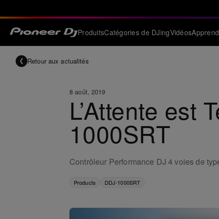
Produits
Catégories de DJing
Vidéos
Apprend
Retour aux actualités
8 août, 2019
L’Attente est
1000SRT
Contrôleur Performance DJ 4 voies de type
Products
DDJ-1000SRT