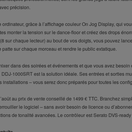
avec précision.
e ordinateur, grâce à l’affichage couleur On Jog Display, qui v
es monter la tension sur le dance-floor et créez des drops én
8 sur chaque lecteur) au bout de vos doigts, vous pouvez lanc
re patte sur chaque morceau et rendre le public extatique.
mixer dans des soirées et événements et que vous avez besoin d’
le DDJ-1000SRT est la solution idéale. Ses entrées et sorties m
s installations – vous serez donc préparés pour toutes les confi
août au prix de vente conseillé de 1499 € TTC. Branchez simple
rouiller le logiciel – sans avoir besoin de licence ou d’abonnem
ctions de tonalité avancées. Le contrôleur est Serato DVS-read
ratuite