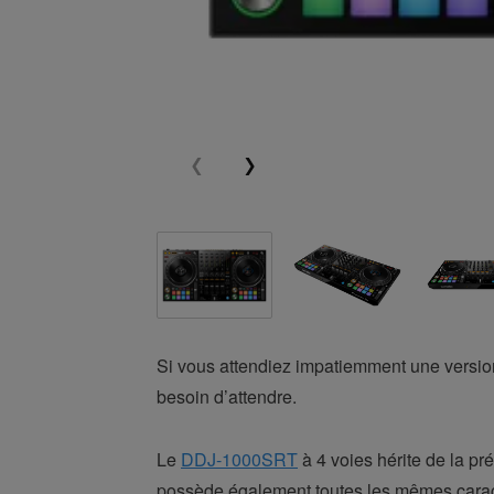
Si vous attendiez impatiemment une versio
besoin d’attendre.
Le
DDJ-1000SRT
à 4 voies hérite de la pr
possède également toutes les mêmes caract