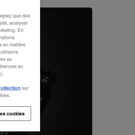
ceptez que des
site, analyser
arketing. En
mations
es en matière
utilisons
res au
férences en
).
Collection
sur
kies.
es cookies