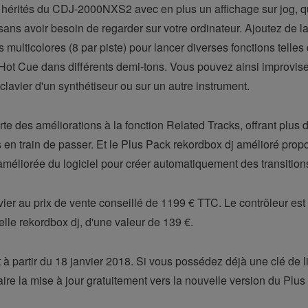
s hérités du CDJ-2000NXS2 avec en plus un affichage sur jog, q
ns avoir besoin de regarder sur votre ordinateur. Ajoutez de la 
 multicolores (8 par piste) pour lancer diverses fonctions tell
 Hot Cue dans différents demi-tons. Vous pouvez ainsi improvise
clavier d'un synthétiseur ou sur un autre instrument.
te des améliorations à la fonction Related Tracks, offrant plus d
es en train de passer. Et le Plus Pack rekordbox dj amélioré pr
améliorée du logiciel pour créer automatiquement des transitions
er au prix de vente conseillé de 1199 € TTC. Le contrôleur est 
lle rekordbox dj, d'une valeur de 139 €.
 à partir du 18 janvier 2018. Si vous possédez déjà une clé de 
aire la mise à jour gratuitement vers la nouvelle version du Plus