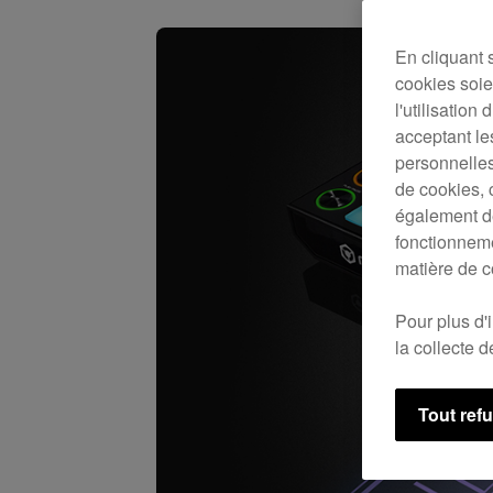
En cliquant 
cookies soien
l'utilisation
acceptant le
personnelles
de cookies, 
également de
fonctionneme
matière de c
Pour plus d'
la collecte 
Tout ref