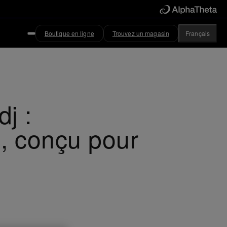
Boutique en ligne
Trouvez un magasin
Français
j :
, conçu pour