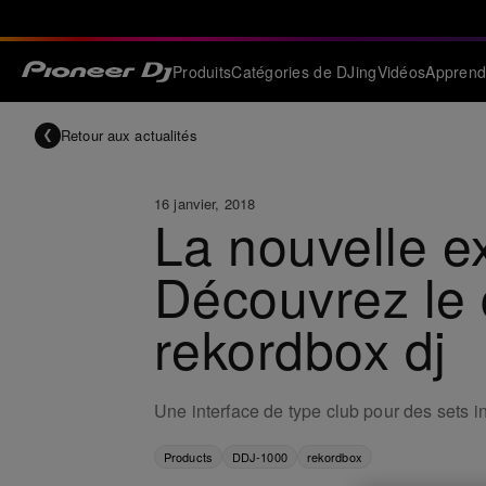
Produits
Catégories de DJing
Vidéos
Apprend
Retour aux actualités
16 janvier, 2018
La nouvelle e
Découvrez le 
rekordbox dj
Une interface de type club pour des sets in
Products
DDJ-1000
rekordbox