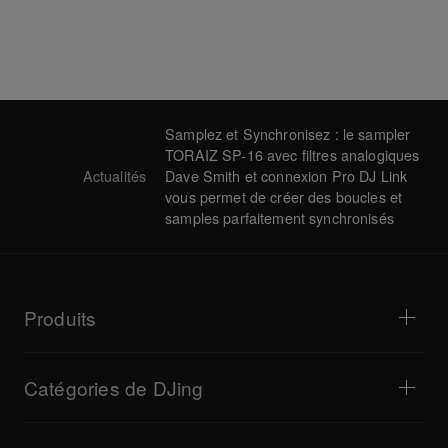
Samplez et Synchronisez : le sampler
TORAIZ SP-16 avec filtres analogiques
Actualités
Dave Smith et connexion Pro DJ Link
vous permet de créer des boucles et
samples parfaitement synchronisés
Produits
Lecteurs DJ / Platines vyniles
Tables de mixage pour DJ
Catégories de DJing
Systèmes Tout-en-Un pour DJ
Contrôleurs pour DJ
Maison et chambre
Logiciels/interfaces