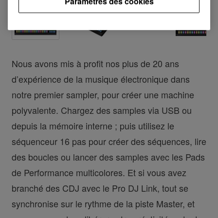
Paramètres des cookies
Nous avons mis à profit nos plus de 20 ans
d’expérience de la musique électronique dans
notre premier sampler, pour créer une machine
polyvalente. Chargez des samples via USB ou
depuis la mémoire interne ; puis utilisez le
séquenceur 16 pas pour créer des séquences, lire
des boucles ou lancer des samples avec les Pads
de Performance multicolores. Et si vous avez
branché des CDJ avec le Pro DJ Link, tout se
synchronise sur le rythme de la piste Master, et