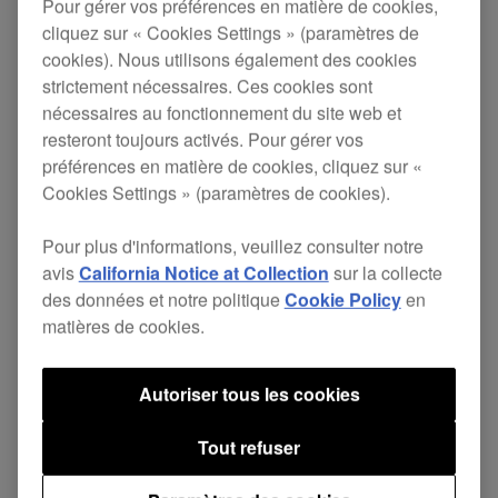
Pour gérer vos préférences en matière de cookies,
cliquez sur « Cookies Settings » (paramètres de
cookies). Nous utilisons également des cookies
Présentation officielle du TORAIZ SP-16
strictement nécessaires. Ces cookies sont
nécessaires au fonctionnement du site web et
resteront toujours activés. Pour gérer vos
préférences en matière de cookies, cliquez sur «
Cookies Settings » (paramètres de cookies).
Pour plus d'informations, veuillez consulter notre
avis
California Notice at Collection
sur la collecte
des données et notre politique
Cookie Policy
en
matières de cookies.
Autoriser tous les cookies
Tout refuser