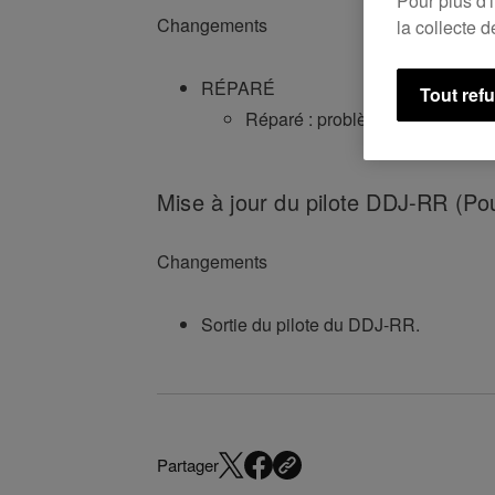
Pour plus d'
Changements
la collecte 
RÉPARÉ
Tout ref
Réparé : problème de LONGUEU
Mise à jour du pilote DDJ-RR (P
Changements
Sortie du pilote du DDJ-RR.
Partager