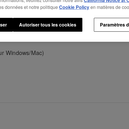
informations, veuillez consulter notre avis
California Notice at 
des données et notre politique
Cookie Policy
en matières de coo
user
Autoriser tous les cookies
Paramètres d
R DE BACKSPIN qui ne fonctionnait pas comme prévu.
our Windows/Mac)