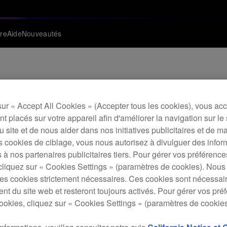
re
Aide
Nouveautés
 firmware (Ver.1.02) 
sur « Accept All Cookies » (Accepter tous les cookies), vous ac
t placés sur votre appareil afin d'améliorer la navigation sur le 
 du site et de nous aider dans nos initiatives publicitaires et de m
s cookies de ciblage, vous nous autorisez à divulguer des infor
 à nos partenaires publicitaires tiers. Pour gérer vos préférenc
cliquez sur « Cookies Settings » (paramètres de cookies). Nous 
s cookies strictement nécessaires. Ces cookies sont nécessai
nt du site web et resteront toujours activés. Pour gérer vos pré
ookies, cliquez sur « Cookies Settings » (paramètres de cookies
Ver.1.02)