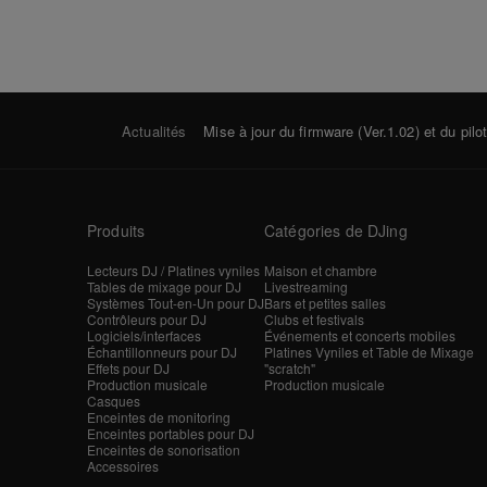
Actualités
Mise à jour du firmware (Ver.1.02) et du pi
Produits
Catégories de DJing
Lecteurs DJ / Platines vyniles
Maison et chambre
Tables de mixage pour DJ
Livestreaming
Systèmes Tout-en-Un pour DJ
Bars et petites salles
Contrôleurs pour DJ
Clubs et festivals
Logiciels/interfaces
Événements et concerts mobiles
Échantillonneurs pour DJ
Platines Vyniles et Table de Mixage
Effets pour DJ
"scratch"
Production musicale
Production musicale
Casques
Enceintes de monitoring
Enceintes portables pour DJ
Enceintes de sonorisation
Accessoires