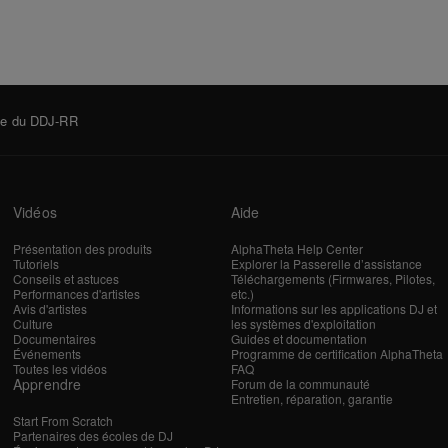
lote du DDJ-RR
Vidéos
Aide
Présentation des produits
AlphaTheta Help Center
Tutoriels
Explorer la Passerelle d’assistance
Conseils et astuces
Téléchargements (Firmwares, Pilotes,
Performances d'artistes
etc.)
Avis d'artistes
Informations sur les applications DJ et
Culture
les systèmes d'exploitation
Documentaires
Guides et documentation
Événements
Programme de certification AlphaTheta
Toutes les vidéos
FAQ
Apprendre
Forum de la communauté
Entretien, réparation, garantie
Start From Scratch
Partenaires des écoles de DJ