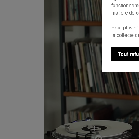
fonctionneme
matière de c
Pour plus d'
la collecte 
Tout ref