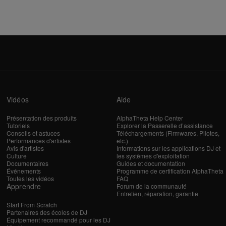
Vidéos
Aide
Présentation des produits
AlphaTheta Help Center
Tutoriels
Explorer la Passerelle d’assistance
Conseils et astuces
Téléchargements (Firmwares, Pilotes,
Performances d'artistes
etc.)
Avis d'artistes
Informations sur les applications DJ et
Culture
les systèmes d'exploitation
Documentaires
Guides et documentation
Événements
Programme de certification AlphaTheta
Toutes les vidéos
FAQ
Apprendre
Forum de la communauté
Entretien, réparation, garantie
Start From Scratch
Partenaires des écoles de DJ
Équipement recommandé pour les DJ