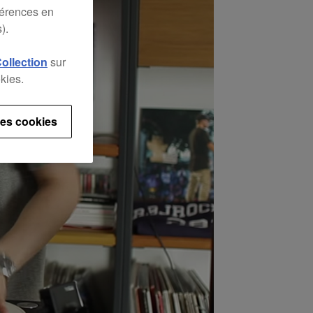
férences en
).
Collection
sur
kies.
es cookies