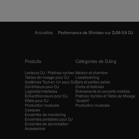
Actualités
Performance de Shintaro sur DJM-S9 DJ
Produits
Catégories de DJing
Lecteurs DJ / Platines vyniles
Maison et chambre
Tables de mixage pour DJ
Livestreaming
Systèmes Tout-en-Un pour DJ
Bars et petites salles
Contrôleurs pour DJ
Clubs et festivals
Logiciels/interfaces
Événements et concerts mobiles
Échantillonneurs pour DJ
Platines Vyniles et Table de Mixage
Effets pour DJ
"scratch"
Production musicale
Production musicale
Casques
Enceintes de monitoring
Enceintes portables pour DJ
Enceintes de sonorisation
Accessoires