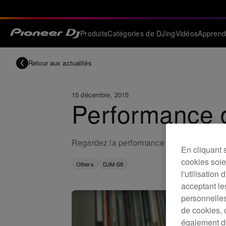
Produits
Catégories de DJing
Vidéos
Apprend
Retour aux actualités
15 décembre, 2015
Performance 
Regardez la performance complète de DJ S
En cliquant 
cookies soien
Others
DJM-S9
l'utilisation
acceptant le
personnelles
de cookies, 
également de