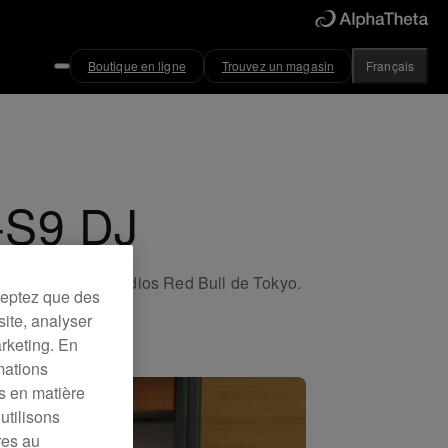
Boutique en ligne
Trouvez un magasin
Français
-S9 DJ
registrée aux Studios Red Bull de Tokyo.
ceptez que des
site, analyser
arketing. En
mations
es en matière
utilisons
res au