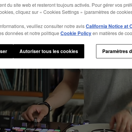
nt du site web et resteront toujours activés. Pour gérer vos pré
ookies, cliquez sur « Cookies Settings » (paramètres de cookies
informations, veuillez consulter notre avis
California Notice at 
des données et notre politique
Cookie Policy
en matières de coo
user
Autoriser tous les cookies
Paramètres d