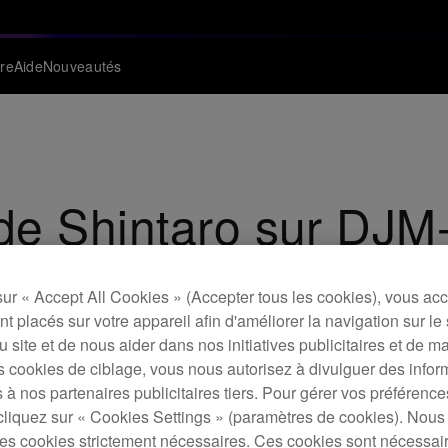
re
Aide
Nouveautés
de Shintaro sur DJM
hintaro, Champion Red Bull Thre3style 2013, sur DJM-S9, en
sur « Accept All Cookies » (Accepter tous les cookies), vous ac
t placés sur votre appareil afin d'améliorer la navigation sur le 
 du site et de nous aider dans nos initiatives publicitaires et de m
s cookies de ciblage, vous nous autorisez à divulguer des infor
 à nos partenaires publicitaires tiers. Pour gérer vos préférenc
cliquez sur « Cookies Settings » (paramètres de cookies). Nous 
s cookies strictement nécessaires. Ces cookies sont nécessai