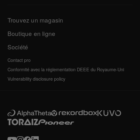
Informations sur les applications DJ et les systèmes
Produits
d'exploitation
Mises à jour
Guides et documentation
Entreprise
Trouvez un magasin
Programme de certification AlphaTheta
Autres
FAQ
Toutes les actualités
Forum de la communauté
Boutique en ligne
Entretien, réparation, garantie
Société
Contact pro
Conformité avec la réglementation DEEE du Royaume-Uni
Vulnerability disclosure policy