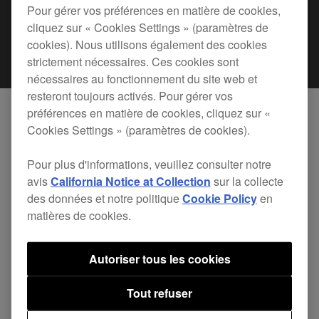
Pour gérer vos préférences en matière de cookies,
cliquez sur « Cookies Settings » (paramètres de
cookies). Nous utilisons également des cookies
strictement nécessaires. Ces cookies sont
nécessaires au fonctionnement du site web et
resteront toujours activés. Pour gérer vos
préférences en matière de cookies, cliquez sur «
Cookies Settings » (paramètres de cookies).
Les lecteurs CDJ-900NXS et XDJ-1000 de
Pioneer DJ sont désormais compatibles avec
Pour plus d'informations, veuillez consulter notre
TRAKTOR PRO 2 (version 2.8.1 ou ultérieure).
avis
California Notice at Collection
sur la collecte
des données et notre politique
Cookie Policy
en
Les DJ peuvent donc simplement arriver en
matières de cookies.
cabine, brancher leur PC/Mac, et jouer en utilisant
les fonctions de TRAKTOR PRO 2. Plus besoin
Autoriser tous les cookies
de carte son externe. Les informations de
morceaux de TRAKTOR – dont BPM, affichage
Tout refuser
Wave, cues et boucles – s’affichent sur les grands