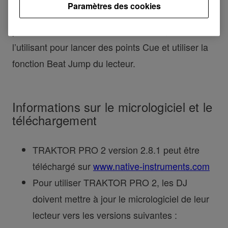
Paramètres des cookies
écrans couleur des lecteurs. Et les DJ peuvent
profiter de l’écran tactile du XDJ-1000, en
l’utilisant pour lancer des points Cue et utiliser la
fonction Beat Jump du lecteur.
Informations sur le micrologiciel et le
téléchargement
TRAKTOR PRO 2 version 2.8.1 peut être
téléchargé sur
www.native-instruments.com
Pour utiliser TRAKTOR PRO 2, les DJ
doivent mettre à jour le micrologiciel de leur
lecteur vers les versions suivantes :