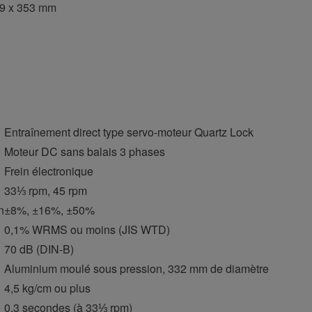
59 x 353 mm
Entraînement direct type servo-moteur Quartz Lock
Moteur DC sans balais 3 phases
Frein électronique
33⅓ rpm, 45 rpm
n
±8%, ±16%, ±50%
0,1% WRMS ou moins (JIS WTD)
70 dB (DIN-B)
Aluminium moulé sous pression, 332 mm de diamètre
4,5 kg/cm ou plus
0,3 secondes (à 33⅓ rpm)