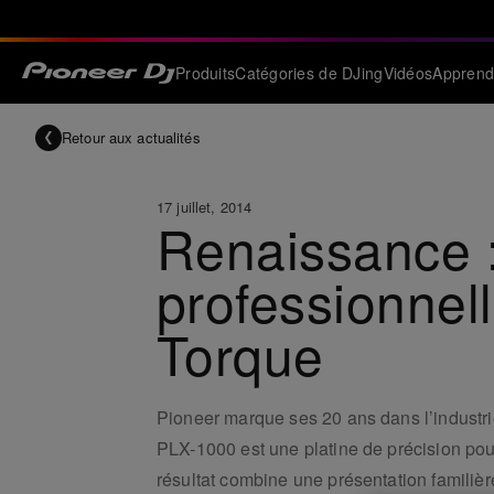
Produits
Catégories de DJing
Vidéos
Apprend
Retour aux actualités
17 juillet, 2014
Renaissance : 
professionnel
Torque
Pioneer marque ses 20 ans dans l’industri
PLX-1000 est une platine de précision pou
résultat combine une présentation familiè