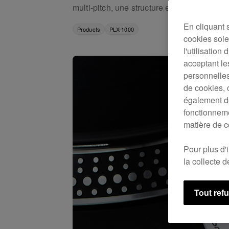
multi-pitch, une structure et un son de niv
En cliquant 
Products
PLX-1000
cookies soien
l'utilisation
acceptant le
personnelles
de cookies, 
également de
fonctionneme
matière de c
Pour plus d'
la collecte 
Tout ref