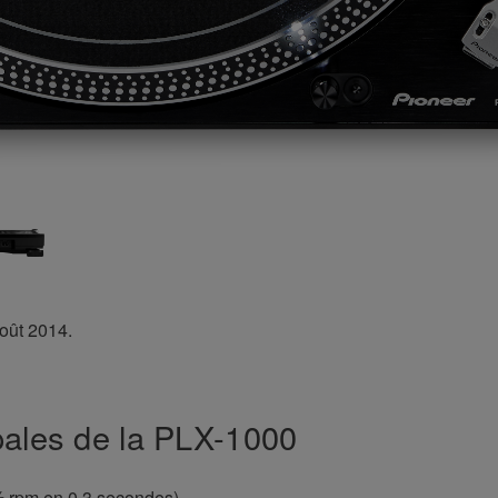
août 2014.
ipales de la PLX-1000
⅓ rpm en 0,3 secondes)