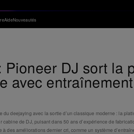
re
Aide
Nouveautés
Pioneer DJ sort la p
le avec entraînement
e du deejaying avec la sortie d’un classique moderne : la plat
r cabine de DJ, puisant dans 50 ans d’expérience de fabricat
re à des améliorations dernier cri, comme un système d’entraîn