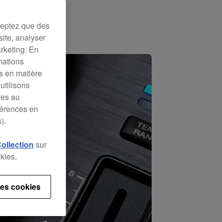
ceptez que des
site, analyser
arketing. En
mations
es en matière
utilisons
res au
férences en
).
Collection
sur
kies.
es cookies