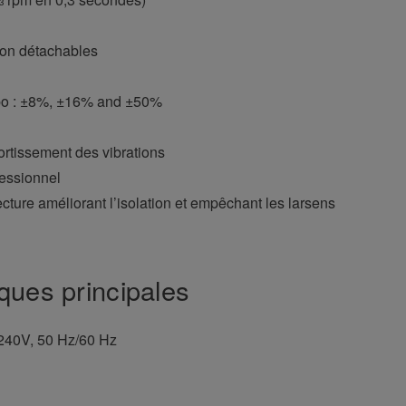
tion détachables
mpo : ±8%, ±16% and ±50%
ortissement des vibrations
essionnel
cture améliorant l’isolation et empêchant les larsens
ques principales
240V, 50 Hz/60 Hz