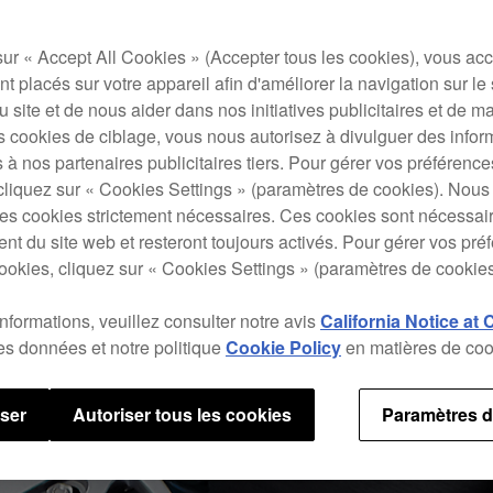
eau club, et des câbles audio et d’alimentation détachables.
sur « Accept All Cookies » (Accepter tous les cookies), vous ac
t placés sur votre appareil afin d'améliorer la navigation sur le 
 du site et de nous aider dans nos initiatives publicitaires et de m
s cookies de ciblage, vous nous autorisez à divulguer des infor
 à nos partenaires publicitaires tiers. Pour gérer vos préférenc
cliquez sur « Cookies Settings » (paramètres de cookies). Nous 
s cookies strictement nécessaires. Ces cookies sont nécessai
nt du site web et resteront toujours activés. Pour gérer vos pré
ookies, cliquez sur « Cookies Settings » (paramètres de cookies
informations, veuillez consulter notre avis
California Notice at 
des données et notre politique
Cookie Policy
en matières de coo
user
Autoriser tous les cookies
Paramètres d