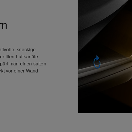
em
aftvolle, knackige
rillten Luftkanäle
spürt man einen satten
ekt vor einer Wand