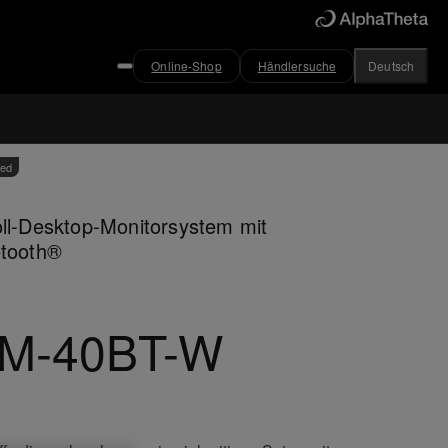
Online-Shop
Händlersuche
Deutsch
ved
ll-Desktop-Monitorsystem mit
etooth®
M-40BT-W