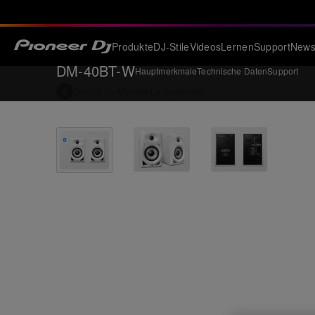
Produkte
DJ-Stile
Videos
Lernen
Support
New
DM-40BT-W
Hauptmerkmale
Technische Daten
Support
Zurück zu
Monitor-Lautsprecher