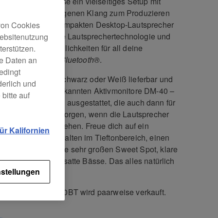
fe dir auch zuhause ein vielseitiges Setup mit
m vollen, ausgewogenen Klang zum Produzieren
Auflegen. Diese kompakten Desktop-Lautsprecher
 von Cookies
n dir professionelle Lautsprechertechnologie und
Websitenutzung
che Anschlussmöglichkeiten für all deine
erstützen.
losen Geräte mit
Bluetooth®
.
ne Daten an
edingt
M-40BT sind in Schwarz oder Weiß lieferbar und
derlich und
 auch unsere anerkannten Aktivmonitore DM-40 –
bitte auf
erillten Luftkanälen ausgestattet, die auch dann für
 satten Basskick sorgen, wenn die Lautsprecher
t vor einer Wand stehen. Freue dich auf ein
r Kalifornien
res Ansprechverhalten im Tieftonbereich, einen
 DECO-Technologie sehr großen Sweet Spot, klare
reproduktion und satte Bässe. Das alles natürlich
stellungen
hzeitig.
autsprecher DM-40BT wird paarweise verkauft.