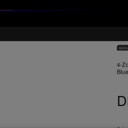
s
Archi
4-Zo
Blu
D