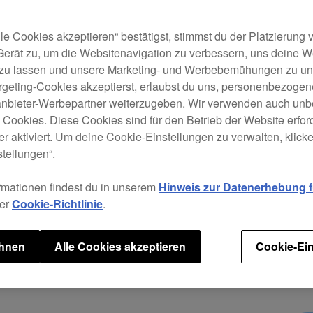
Schaf
eine
und 
le Cookies akzeptieren“ bestätigst, stimmst du der Platzierung
biete
Gerät zu, um die Websitenavigation zu verbessern, uns deine 
einfa
 zu lassen und unsere Marketing- und Werbebemühungen zu unt
kabel
rgeting-Cookies akzeptierst, erlaubst du uns, personenbezoge
tanbieter-Werbepartner weiterzugeben. Wir verwenden auch unb
Die D
e Cookies. Diese Cookies sind für den Betrieb der Website erfor
– wie
r aktiviert. Um deine Cookie-Einstellungen zu verwalten, klicke 
mit g
tellungen“.
einen
direk
rmationen findest du in unserem
Hinweis zur Datenerhebung fü
saube
rer
Cookie-Richtlinie
.
dank
Audio
ehnen
Alle Cookies akzeptieren
Cookie-Ein
gleic
Der L