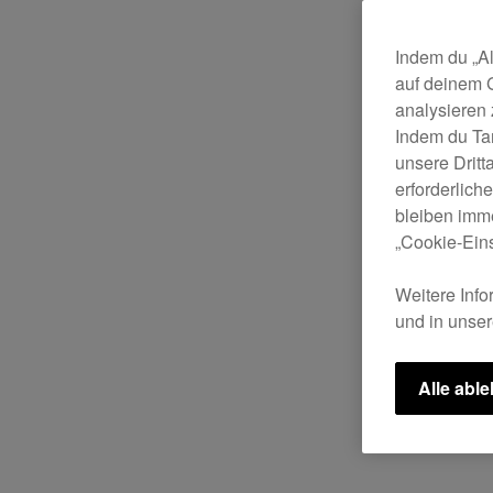
Indem du „Al
auf deinem 
analysieren
Indem du Ta
unsere Drit
erforderlich
bleiben imme
„Cookie-Eins
Weitere Info
und in unse
Alle abl