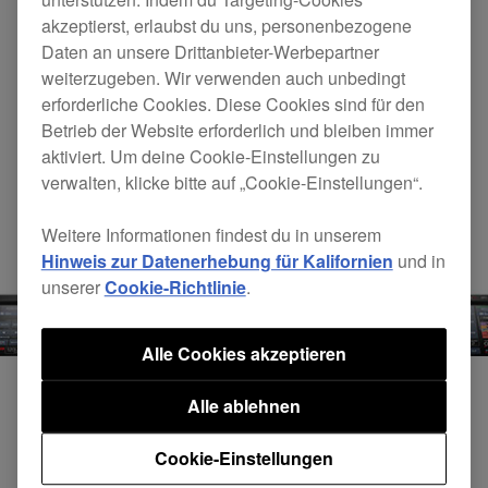
einfach auf deinem iPhone oder iPad speichern
akzeptierst, erlaubst du uns, personenbezogene
kannst
.
Daten an unsere Drittanbieter-Werbepartner
weiterzugeben. Wir verwenden auch unbedingt
erforderliche Cookies. Diese Cookies sind für den
Betrieb der Website erforderlich und bleiben immer
aktiviert. Um deine Cookie-Einstellungen zu
verwalten, klicke bitte auf „Cookie-Einstellungen“.
Weitere Informationen findest du in unserem
Hinweis zur Datenerhebung für Kalifornien
und in
unserer
Cookie-Richtlinie
.
Alle Cookies akzeptieren
Alle ablehnen
Insert send/return
Cookie-Einstellungen
Verwende den Insert send/return, um den Originalsound