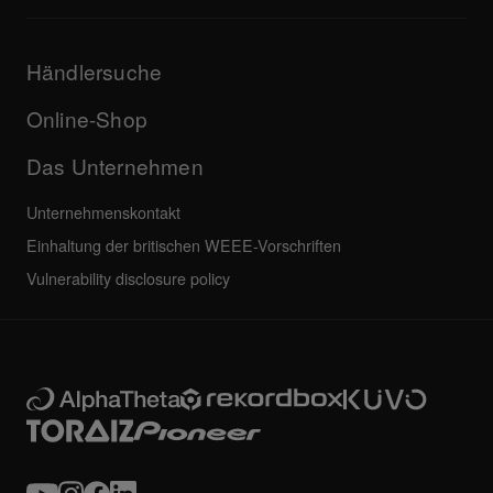
Infos zu DJ-Anwendung und OS-Support
Produkte
Bedienungsanleitungen & Dokumentation
Updates
AlphaTheta-Zertifizierungsprogramm
Unternehmen
Händlersuche
FAQs
Weiteres
Community-Forum
Alle Neuigkeiten
Service, Reparatur, Garantie
Online-Shop
Das Unternehmen
Unternehmenskontakt
Einhaltung der britischen WEEE-Vorschriften
Vulnerability disclosure policy