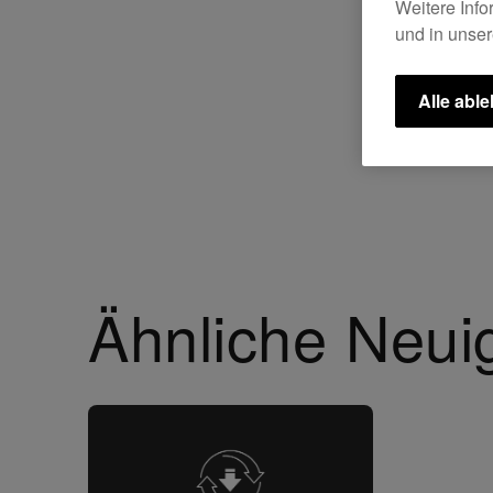
Weitere Info
und in unse
Alle abl
Ähnliche Neui