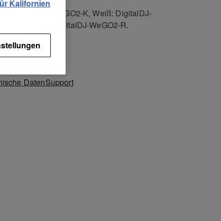
Farben erhältlich:
r Kalifornien
arz: DigitalDJ-WeGO2-K, Weiß: DigitalDJ-
2-W und Rot: DigitalDJ-WeGO2-R.
stellungen
nische Daten
Support