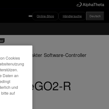
Online-Shop
Händlersuche
Deutsch
ved
i-colour, kompakter Software-Controller
 von Cookies
DJs
Websitenutzung
erstützen.
ne Daten an
DJ-WeGO2-R
edingt
derlich und
bitte auf