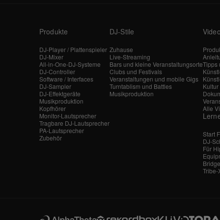
Produkte
DJ-Stile
Vide
DJ-Player / Plattenspieler
Zuhause
Produk
DJ-Mixer
Live-Streaming
Anlei
All-in-One-DJ-Systeme
Bars und kleine Veranstaltungsorte
Tipps 
DJ-Controller
Clubs und Festivals
Künst
Software / Interfaces
Veranstaltungen und mobile Gigs
Künstl
DJ-Sampler
Turntablism und Battles
Kultur
DJ-Effektgeräte
Musikproduktion
Dokum
Musikproduktion
Veran
Kopfhörer
Alle V
Lern
Monitor-Lautsprecher
Tragbare DJ-Lautsprecher
PA-Lautsprecher
Start 
Zubehör
DJ-Sc
Für H
Equip
Bridge
Tribe