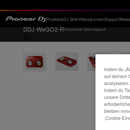
Produkte
DJ-Stile
Videos
Lernen
Support
New
DDJ-WeGO2-R
Technische Daten
Support
Zurück zu
DJ-Controller
Indem du „Al
auf deinem 
analysieren
Indem du Ta
unsere Drit
erforderlich
bleiben imme
„Cookie-Eins