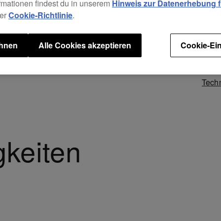
In 3 
rmationen findest du in unserem
Hinweis zur Datenerhebung fü
Schw
rer
Cookie-Richtlinie
.
WeGO
ehnen
Alle Cookies akzeptieren
Cookie-Ein
Tech
gkeiten