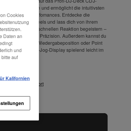
DJ-SZ ist perfekt auf das Profi-DJ-Deck CDJ-
XS zugeschnitten und ermöglicht die intuitivsten
ischen Scratch-Perfomances. Entdecke die
 von Cookies
nalgroßen Jog-Wheels und lass dich von ihrem
Websitenutzung
gen Griff und ihrer schnellen Reaktion begeistern –
erstützen.
llem aber von ihrer Präzision. Außerdem kannst du
ne Daten an
zeit zum Beispiel Wiedergabeposition oder Point
edingt
down mit dem On-Jog-Display spielend leicht im
derlich und
 behalten.
bitte auf
r Kalifornien
nische Daten
Support
stellungen