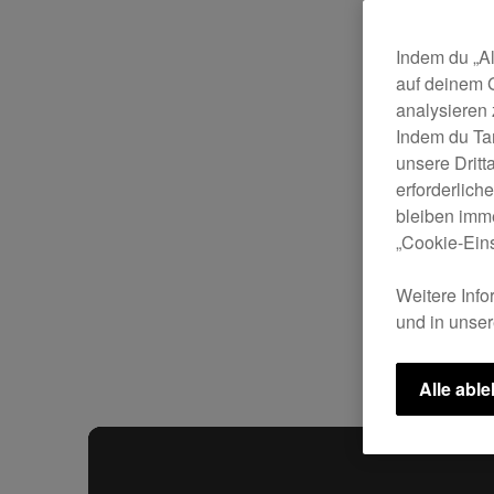
Indem du „Al
auf deinem 
analysieren
Indem du Ta
unsere Drit
erforderlich
bleiben imme
„Cookie-Eins
Weitere Info
und in unse
Alle abl