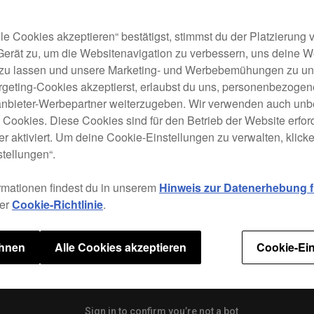
Der D
2000N
phys
le Cookies akzeptieren“ bestätigst, stimmst du der Platzierung
origi
Gerät zu, um die Websitenavigation zu verbessern, uns deine 
seidi
 zu lassen und unsere Marketing- und Werbebemühungen zu unt
vor a
rgeting-Cookies akzeptierst, erlaubst du uns, personenbezoge
jeder
tanbieter-Werbepartner weiterzugeben. Wir verwenden auch unb
Count
e Cookies. Diese Cookies sind für den Betrieb der Website erfor
Auge
r aktiviert. Um deine Cookie-Einstellungen zu verwalten, klicke 
tellungen“.
rmationen findest du in unserem
Hinweis zur Datenerhebung fü
Tech
rer
Cookie-Richtlinie
.
ehnen
Alle Cookies akzeptieren
Cookie-Ein