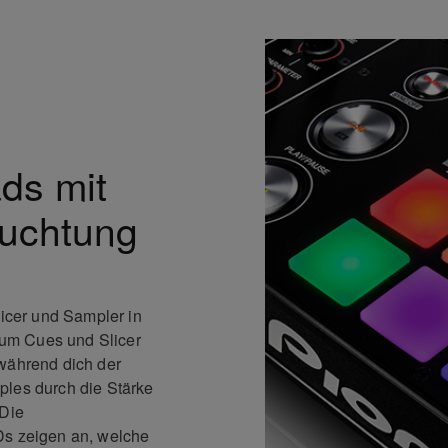
ds mit
euchtung
licer und Sampler in
, um Cues und Slicer
 während dich der
ples durch die Stärke
 Die
Ds zeigen an, welche