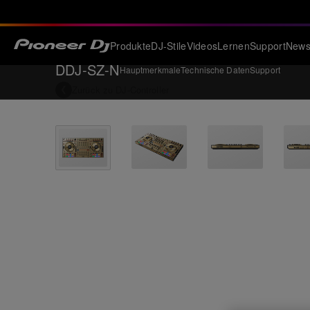
Produkte
DJ-Stile
Videos
Lernen
Support
New
DDJ-SZ-N
Hauptmerkmale
Technische Daten
Support
Zurück zu
DJ-Controller