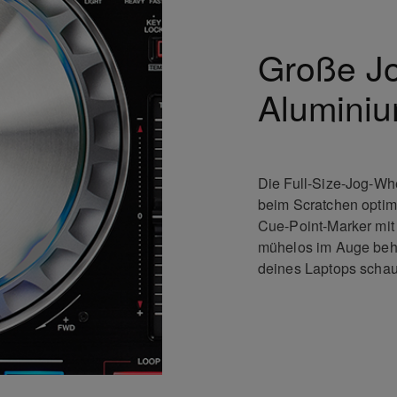
Große J
Alumini
Die Full-Size-Jog-Wh
beim Scratchen optim
Cue-Point-Marker mit
mühelos im Auge behäl
deines Laptops scha