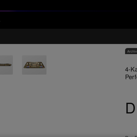
s
Archi
4-Ka
Per
D