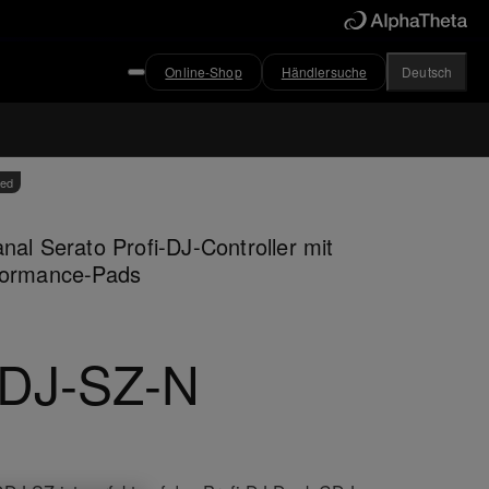
Online-Shop
Händlersuche
Deutsch
ved
nal Serato Profi-DJ-Controller mit
formance-Pads
DJ-SZ-N