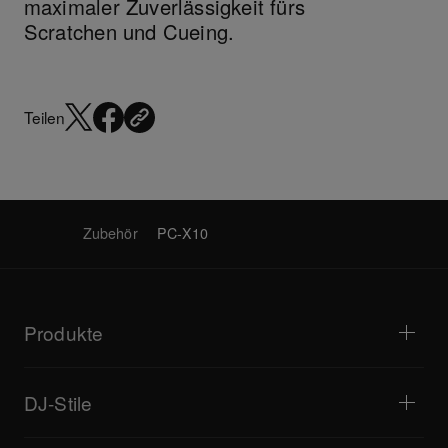
maximaler Zuverlässigkeit fürs
Scratchen und Cueing.
Teilen
Zubehör
PC-X10
Produkte
DJ-Player / Plattenspieler
DJ-Mixer
DJ-Stile
All-in-One-DJ-Systeme
DJ-Controller
Zuhause