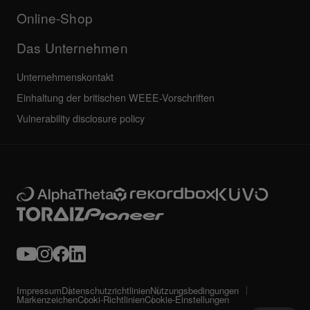
Alle Neuigkeiten
Service, Reparatur, Garantie
Online-Shop
Das Unternehmen
Unternehmenskontakt
Einhaltung der britischen WEEE-Vorschriften
Vulnerability disclosure policy
Impressum
Datenschutzrichtlinien
Nutzungsbedingungen
Markenzeichen
Cooki-Richtlinien
Cookie-Einstellungen