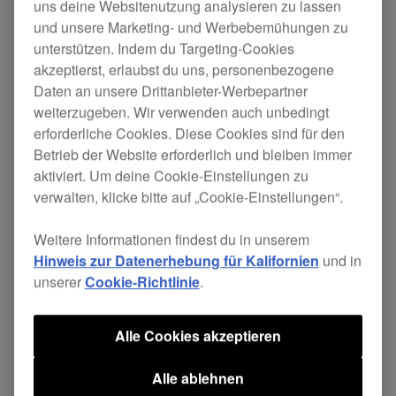
uns deine Websitenutzung analysieren zu lassen
und unsere Marketing- und Werbebemühungen zu
unterstützen. Indem du Targeting-Cookies
akzeptierst, erlaubst du uns, personenbezogene
Ersetze ein beschädigtes Kabel und profitiere
Daten an unsere Drittanbieter-Werbepartner
weiterhin von hervorragender Klangqualität, ohne
weiterzugeben. Wir verwenden auch unbedingt
gleich einen neuen Kopfhörer zu kaufen.
erforderliche Cookies. Diese Cookies sind für den
Betrieb der Website erforderlich und bleiben immer
Die separate Masseleitung in diesem 4-adrigen
aktiviert. Um deine Cookie-Einstellungen zu
verseilten Kabel garantiert beste Kanaltrennung
verwalten, klicke bitte auf „Cookie-Einstellungen“.
und Klangqualität, während der gewinkelte
Miniklinkenstecker deinen
HDJ-X7
selbst in der
Weitere Informationen findest du in unserem
größten Hektik und Enge vor versehentlichem
Hinweis zur Datenerhebung für Kalifornien
und in
Herausreißen aus der Buchse schützt.
unserer
Cookie-Richtlinie
.
Kabellänge: 1,2 m Spiralkabel (ausgezogen 3,0
m)
Alle Cookies akzeptieren
Auch geeignet für:
HDJ-X5
Alle ablehnen