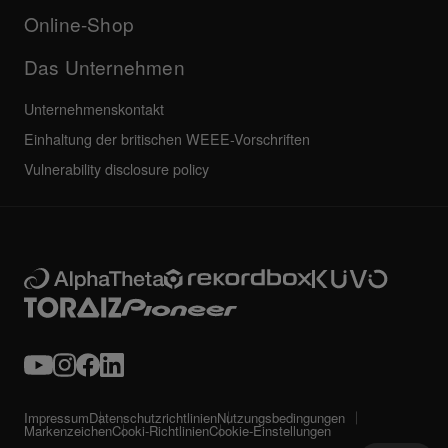
Alle Neuigkeiten
Service, Reparatur, Garantie
Online-Shop
Das Unternehmen
Unternehmenskontakt
Einhaltung der britischen WEEE-Vorschriften
Vulnerability disclosure policy
Impressum
Datenschutzrichtlinien
Nutzungsbedingungen
Markenzeichen
Cooki-Richtlinien
Cookie-Einstellungen