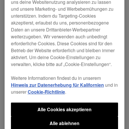
uns deine Websitenutzung analysieren zu lassen
und unsere Marketing- und Werbebemühungen zu
Mit diesem robusten Ständer in genau der
unterstützen. Indem du Targeting-Cookies
richtigen Arbeitshöhe holst du dir für deine
akzeptierst, erlaubst du uns, personenbezogene
Performances noch mehr Komfort ans DJ-Pult. Er
Daten an unsere Drittanbieter-Werbepartner
eignet sich für den
Add-on-Controller DDJ-XP1
,
weiterzugeben. Wir verwenden auch unbedingt
die
Remix-Station RMX-1000
oder einen Laptop.
erforderliche Cookies. Diese Cookies sind für den
Betrieb der Website erforderlich und bleiben immer
$179
aktiviert. Um deine Cookie-Einstellungen zu
verwalten, klicke bitte auf „Cookie-Einstellungen“.
Jetzt kaufen
Weitere Informationen findest du in unserem
Hinweis zur Datenerhebung für Kalifornien
und in
unserer
Cookie-Richtlinie
.
Händlersuche
Alle Cookies akzeptieren
Alle ablehnen
Technische Daten
Support