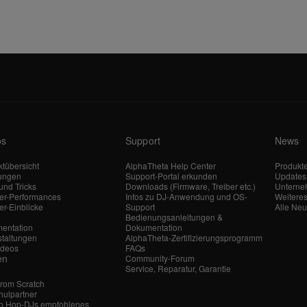
os
Support
News
tübersicht
AlphaTheta Help Center
Produkt
tungen
Support-Portal erkunden
Updates
und Tricks
Downloads (Firmware, Treiber etc.)
Untern
ler-Performances
Infos zu DJ-Anwendung und OS-
Weitere
er-Einblicke
Support
Alle Neu
Bedienungsanleitungen &
entation
Dokumentation
staltungen
AlphaTheta-Zertifizierungsprogramm
ideos
FAQs
en
Community-Forum
Service, Reparatur, Garantie
From Scratch
hulpartner
ip Hop-DJs empfohlenes