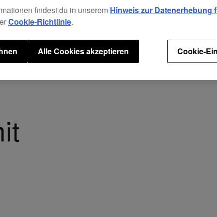
für d
rmationen findest du in unserem
Hinweis zur Datenerhebung fü
um de
rer
Cookie-Richtlinie
.
Der N
Tasch
ehnen
Alle Cookies akzeptieren
Cookie-Ein
und 
it