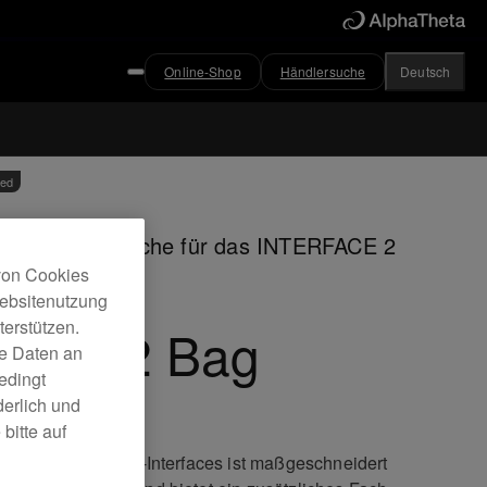
Online-Shop
Händlersuche
Deutsch
ved
io-Interfacetasche für das INTERFACE 2
 von Cookies
Websitenutzung
erstützen.
JC-IF2 Bag
ne Daten an
edingt
derlich und
bitte auf
 Tasche für Audio-Interfaces ist maßgeschneidert