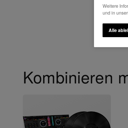
Weitere Info
und in unse
Alle abl
Kombinieren m