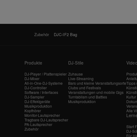
Zubehör
DJC-IF2 Bag
Produkte
DJ-Stile
Vide
DJ-Player / Plattenspieler
Zuhause
Produk
DJ-Mixer
Live-Streaming
Anlei
All-in-One-DJ-Systeme
Bars und kleine Veranstaltungsorte
Tipps 
DJ-Controller
Clubs und Festivals
Künst
Software / Interfaces
Veranstaltungen und mobile Gigs
Künstl
DJ-Sampler
Turntablism und Battles
Kultur
DJ-Effektgeräte
Musikproduktion
Dokum
Musikproduktion
Veran
Kopfhörer
Alle V
Lern
Monitor-Lautsprecher
Tragbare DJ-Lautsprecher
PA-Lautsprecher
Start 
Zubehör
DJ-Sc
Für H