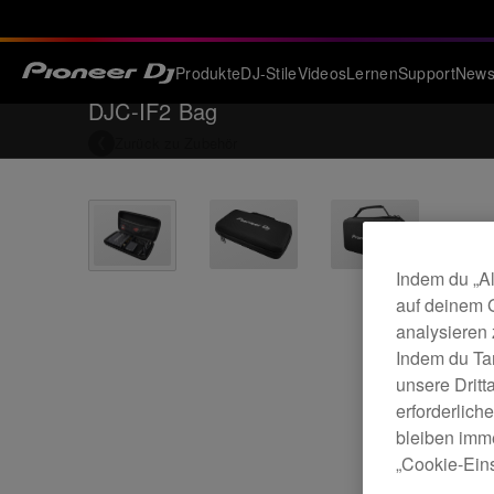
Produkte
DJ-Stile
Videos
Lernen
Support
New
DJC-IF2 Bag
Zurück zu
Zubehör
Indem du „Al
auf deinem 
analysieren
Indem du Ta
unsere Drit
erforderlich
bleiben imme
„Cookie-Eins