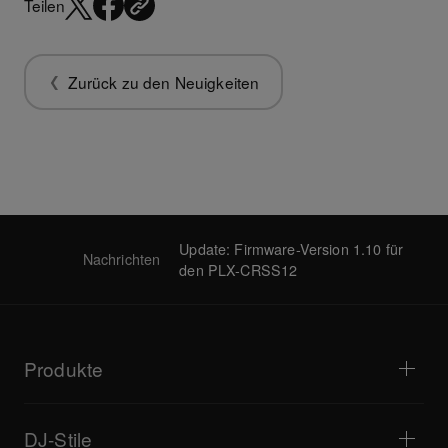
Teilen
Zurück zu den Neuigkeiten
Update: Firmware-Version 1.10 für
Nachrichten
den PLX-CRSS12
Produkte
DJ-Player / Plattenspieler
DJ-Mixer
DJ-Stile