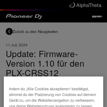
Zurück zu den Neuigkeiten
11 Juli, 2024
Update: Firmware-
Version 1.10 für den
PLX-CRSS12
Indem du „Alle Cookies akzeptieren“ bestätigst,
Updates
PLX-CRSS12
stimmst du der Platzierung von Cookies auf deinem
Gerät zu, um die Websitenavigation zu verbessern,
uns deine Websitenutzung analysieren zu lassen
Für den PLX-CRSS12 ist eine neue Firmware