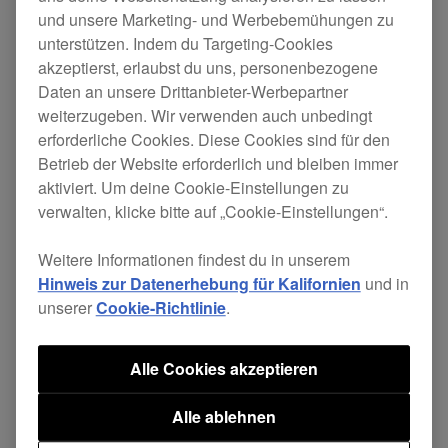
und unsere Marketing- und Werbebemühungen zu
verfügbar.
unterstützen. Indem du Targeting-Cookies
Dieses Update enthält die folgenden Änderungen.
akzeptierst, erlaubst du uns, personenbezogene
Daten an unsere Drittanbieter-Werbepartner
weiterzugeben. Wir verwenden auch unbedingt
[VERBESSERT]
erforderliche Cookies. Diese Cookies sind für den
Betrieb der Website erforderlich und bleiben immer
Gemäß der Ökodesign-Richtlinie (Richtlinie
aktiviert. Um deine Cookie-Einstellungen zu
2009/125/EG) der Europäischen Union
verwalten, klicke bitte auf „Cookie-Einstellungen“.
wurde die Zeit bis zum automatischen
Weitere Informationen findest du in unserem
Abschalten des Geräts bei eingeschalteter
Hinweis zur Datenerhebung für Kalifornien
und in
Energieverwaltungsfunktion auf 20 Minuten
unserer
Cookie-Richtlinie
.
geändert.
Alle Cookies akzeptieren
Wichtiger Hinweis:
Alle ablehnen
Die Energiesparfunktion (früher je nach Modell