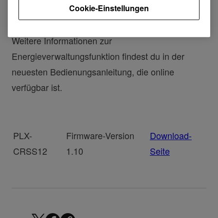
Cookie-Einstellungen
Auto-Standby oder Auto-Power-Off genannt) heißt
jetzt Power Management.
Weitere Informationen zur
Energieverwaltungsfunktion findest du in der
neuesten Bedienungsanleitung, die online
verfügbar ist.
PLX-
Firmware-Version
Download-
CRSS12
1.10
Seite