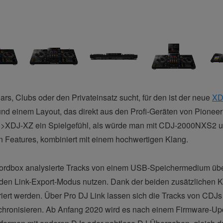
ars, Clubs oder den Privateinsatz sucht, für den ist der neue
XD
d einem Layout, das direkt aus den Profi-Geräten von Pioneer D
xz/">XDJ-XZ ein Spielgefühl, als würde man mit CDJ-2000NXS2 
chen Features, kombiniert mit einem hochwertigen Klang.
ordbox analysierte Tracks von einem USB-Speichermedium über
 den Link-Export-Modus nutzen. Dank der beiden zusätzlichen 
griert werden. Über Pro DJ Link lassen sich die Tracks von CDJs
ronisieren. Ab Anfang 2020 wird es nach einem Firmware-Upd