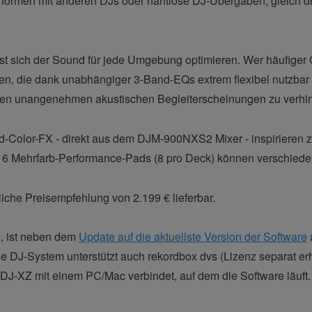
ormen mit anderen DJs oder nahtlose DJ-Übergaben, gleich dr
 sich der Sound für jede Umgebung optimieren. Wer häufiger Gi
en, die dank unabhängiger 3-Band-EQs extrem flexibel nutzbar
ihren unangenehmen akustischen Begleiterscheinungen zu verhi
-Color-FX - direkt aus dem DJM-900NXS2 Mixer - inspirieren zu
16 Mehrfarb-Performance-Pads (8 pro Deck) können verschieden
liche Preisempfehlung von 2.199 € lieferbar.
, ist neben dem
Update auf die aktuellste Version der Software
one DJ-System unterstützt auch rekordbox dvs (Lizenz separat e
DJ-XZ mit einem PC/Mac verbindet, auf dem die Software läuft