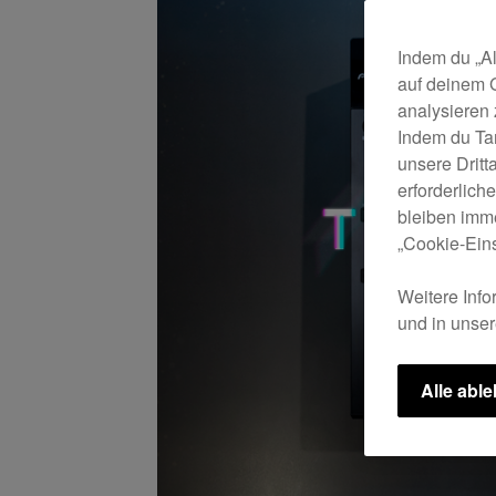
Indem du „Al
auf deinem 
analysieren
Indem du Ta
unsere Drit
erforderlich
bleiben imme
„Cookie-Eins
Weitere Info
und in unse
Alle abl