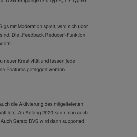
ei USB-Eingänge (2 x Typ-A, 1 x Typ-B)
gs mit Moderation spielt, wird sich über
 sind. Die „Feedback Reducer“-Funktion
ndern.
 neuer Kreativität und lassen jede
e Features getriggert werden.
auch die Aktivierung des mitgelieferten
rhältlich). Ab Anfang 2020 kann man auch
. Auch Serato DVS wird dann supported