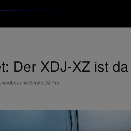
s
t: Der XDJ-XZ ist da
 rekordbox und Serato DJ Pro