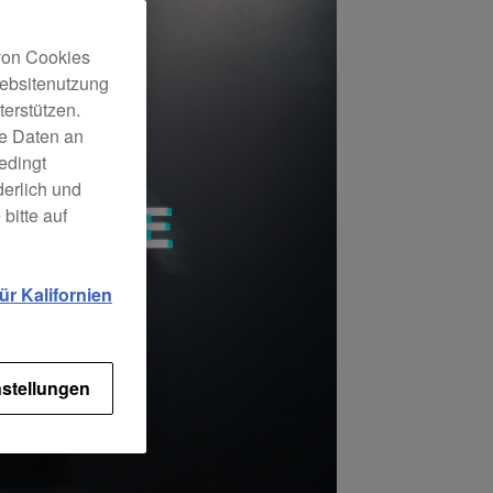
 von Cookies
Websitenutzung
erstützen.
ne Daten an
edingt
derlich und
bitte auf
r Kalifornien
stellungen