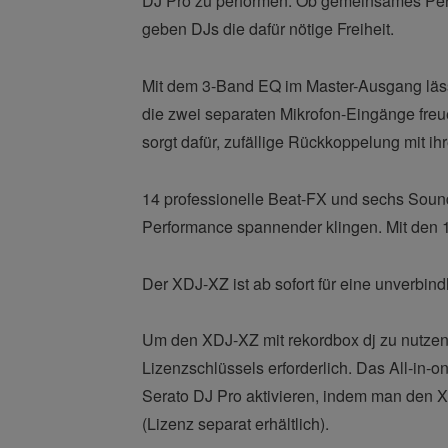
DJ Pro zu performen. Ob gemeinsames Perf
geben DJs die dafür nötige Freiheit.
Mit dem 3-Band EQ im Master-Ausgang lässt
die zwei separaten Mikrofon-Eingänge freu
sorgt dafür, zufällige Rückkoppelung mit 
14 professionelle Beat-FX und sechs Sound
Performance spannender klingen. Mit den 
Der XDJ-XZ ist ab sofort für eine unverbind
Um den XDJ-XZ mit rekordbox dj zu nutzen
Lizenzschlüssels erforderlich. Das All-in-
Serato DJ Pro aktivieren, indem man den X
(Lizenz separat erhältlich).