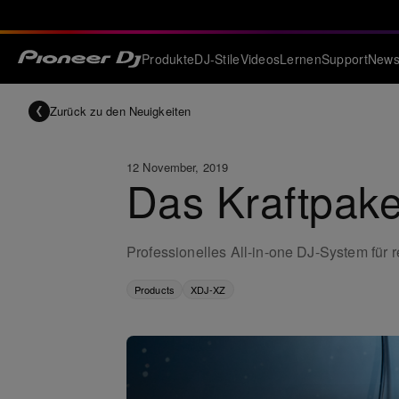
Produkte
DJ-Stile
Videos
Lernen
Support
New
Zurück zu den Neuigkeiten
12 November, 2019
Das Kraftpake
Professionelles All-in-one DJ-System für
Products
XDJ-XZ