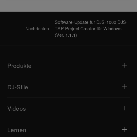
Software-Update für DJS-1000 DJS-
Nachrichten
TSP Project Creator für Windows
(Ver. 1.1.1)
Produkte
DJ-Player / Plattenspieler
DJ-Mixer
DJ-Stile
All-in-One-DJ-Systeme
DJ-Controller
Zuhause
Software / Interfaces
Live-Streaming
DJ-Sampler
Videos
Bars und kleine Veranstaltungsorte
DJ-Effektgeräte
Clubs und Festivals
Musikproduktion
Produktübersicht
Veranstaltungen und mobile Gigs
Kopfhörer
Anleitungen
Turntablism und Battles
Monitor-Lautsprecher
Lernen
Tipps und Tricks
Musikproduktion
Tragbare DJ-Lautsprecher