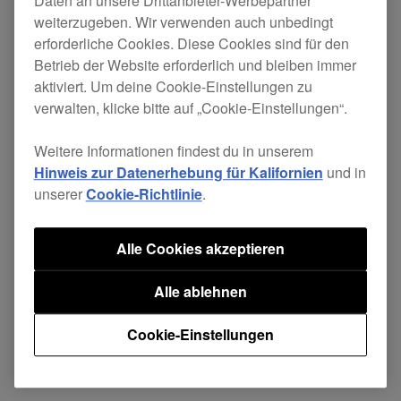
Daten an unsere Drittanbieter-Werbepartner
weiterzugeben. Wir verwenden auch unbedingt
BEHOBEN
erforderliche Cookies. Diese Cookies sind für den
Filesharing mit dem DJS-1000 war bei
Betrieb der Website erforderlich und bleiben immer
aktiviert. Um deine Cookie-Einstellungen zu
einigen Windows-Versionen nicht
verwalten, klicke bitte auf „Cookie-Einstellungen“.
verfügbar.
Weitere Informationen findest du in unserem
Hinweis zur Datenerhebung für Kalifornien
und in
unserer
Cookie-Richtlinie
.
Teilen
Alle Cookies akzeptieren
Alle ablehnen
Zurück zu den Neuigkeiten
Cookie-Einstellungen