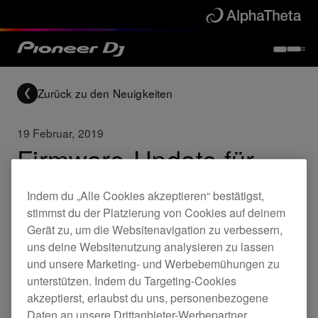
Zurück zu den Neuigkeiten
19 Februar, 2019
Firmware-Update für
DDJ-1000 (Ver. 1.06)
Indem du „Alle Cookies akzeptieren“ bestätigst,
stimmst du der Platzierung von Cookies auf deinem
Gerät zu, um die Websitenavigation zu verbessern,
Updates
DDJ-1000
uns deine Websitenutzung analysieren zu lassen
und unsere Marketing- und Werbebemühungen zu
unterstützen. Indem du Targeting-Cookies
Verbessert
akzeptierst, erlaubst du uns, personenbezogene
Der Unterschied zwischen der
Daten an unsere Drittanbieter-Werbepartner