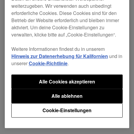
weiterzugeben. Wir verwenden auch unbedingt
Crossfader-Position des
DDJ-1000
und
erforderliche Cookies. Diese Cookies sind für den
der von rekordbox dj.
Betrieb der Website erforderlich und bleiben immer
Behoben
aktiviert. Um deine Cookie-Einstellungen zu
verwalten, klicke bitte auf „Cookie-Einstellungen“.
Kleinere Fehler.
Weitere Informationen findest du in unserem
Hinweis zur Datenerhebung für Kalifornien
und in
unserer
Cookie-Richtlinie
.
Teilen
Alle Cookies akzeptieren
Alle ablehnen
Zurück zu den Neuigkeiten
Cookie-Einstellungen