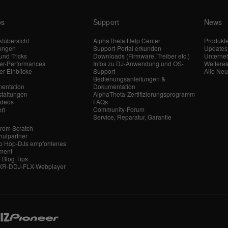
os
Support
News
tübersicht
AlphaTheta Help Center
Produkt
tungen
Support-Portal erkunden
Updates
und Tricks
Downloads (Firmware, Treiber etc.)
Untern
ler-Performances
Infos zu DJ-Anwendung und OS-
Weitere
er-Einblicke
Support
Alle Neu
Bedienungsanleitungen &
entation
Dokumentation
staltungen
AlphaTheta-Zertifizierungsprogramm
ideos
FAQs
en
Community-Forum
Service, Reparatur, Garantie
From Scratch
hulpartner
ip Hop-DJs empfohlenes
ment
 Blog Tips
-XR-DDJ-FLX-Webplayer