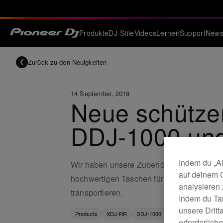
Produkte
DJ-Stile
Videos
Lernen
Support
New
Zurück zu den Neuigkeiten
14 September, 2018
Neue schütze
DDJ-1000 und
Indem du „Al
Wir haben unsere Zubehörlinie um 2 neu
auf deinem 
hochwertigen Taschen für DJ-Equipment ma
analysieren
transportieren.
Indem du Ta
unsere Drit
Products
XDJ-RR
DDJ-1000
erforderlich