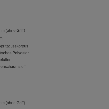
mm (ohne Griff)
mm
pritzgusskorpus
tisches Polyester
futter
penschaumstoff
mm (ohne Griff)