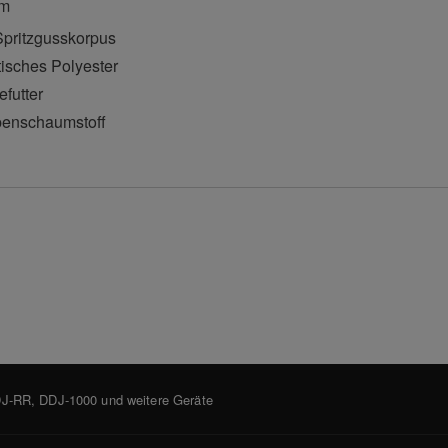
mm
pritzgusskorpus
tisches Polyester
futter
penschaumstoff
DJ-RR, DDJ-1000 und weitere Geräte