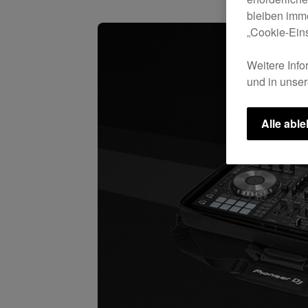
bleiben imme
„Cookie-Eins
Weitere Info
und in unse
Alle abl