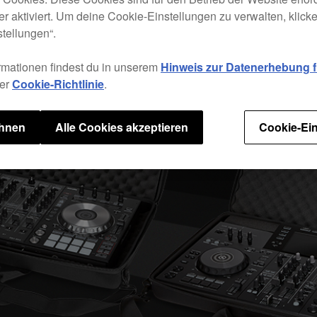
r aktiviert. Um deine Cookie-Einstellungen zu verwalten, klicke 
tellungen“.
rmationen findest du in unserem
Hinweis zur Datenerhebung fü
rer
Cookie-Richtlinie
.
ehnen
Alle Cookies akzeptieren
Cookie-Ein