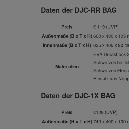
Daten der DJC-RR BAG
Preis
€ 119 (UVP)
Außenmaße
(B x T x H)
660 x 430 x 105 
Innenmaße
(B x T x H)
635 x 405 x 90 
EVA Durashock-S
Schwarzes ballis
Materialien
Schwarzes Fleece
Einsatz aus Nop
Daten der DJC-1X BAG
Preis
€129 (UVP)
Außenmaße
(B x T x H)
740 x 400 x 100 