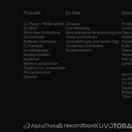
Produkte
DJ-Stile
Vide
DJ-Player / Plattenspieler
Zuhause
Produk
DJ-Mixer
Live-Streaming
Anlei
All-in-One-DJ-Systeme
Bars und kleine Veranstaltungsorte
Tipps 
DJ-Controller
Clubs und Festivals
Künst
Software / Interfaces
Veranstaltungen und mobile Gigs
Künstl
DJ-Sampler
Turntablism und Battles
Kultur
DJ-Effektgeräte
Musikproduktion
Dokum
Musikproduktion
Veran
Kopfhörer
Alle V
Lern
Monitor-Lautsprecher
Tragbare DJ-Lautsprecher
PA-Lautsprecher
Start 
Zubehör
DJ-Sc
Für H
Equip
Bridge
Tribe