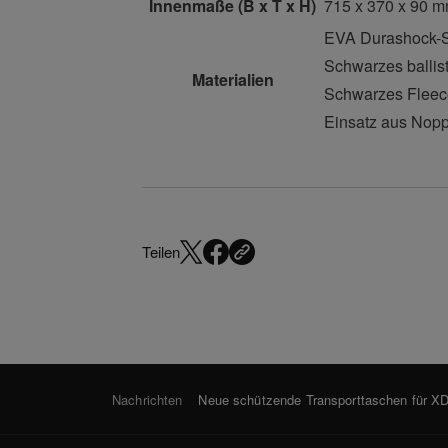
Innenmaße
(B x T x H)
715 x 370 x 90 
EVA Durashock-S
Schwarzes ballis
Materialien
Schwarzes Fleece
Einsatz aus Nop
Teilen
Nachrichten
Neue schützende Transporttaschen für X