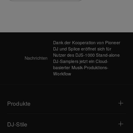
Dank der Kooperation von Pioneer
DJ und Splice eröffnet sich für
Nutzer des DJS-1000 Stand-alone
Nachrichten
DJ-Samplers jetzt ein Cloud-
basierter Musik-Produktions-
Workflow
Produkte
DJ-Player / Plattenspieler
DJ-Mixer
DJ-Stile
All-in-One-DJ-Systeme
DJ-Controller