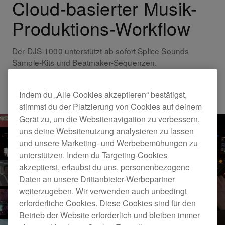
Cloud-basierter Musik-
Produktions-Workflow
Der DJS-1000 unterstützt ab sofort Splice Sounds
Sample-Kits und Beatmaker-Sequenzen.
Products
DJS-1000
Indem du „Alle Cookies akzeptieren“ bestätigst,
stimmst du der Platzierung von Cookies auf deinem
Gerät zu, um die Websitenavigation zu verbessern,
uns deine Websitenutzung analysieren zu lassen
und unsere Marketing- und Werbebemühungen zu
unterstützen. Indem du Targeting-Cookies
akzeptierst, erlaubst du uns, personenbezogene
Daten an unsere Drittanbieter-Werbepartner
weiterzugeben. Wir verwenden auch unbedingt
erforderliche Cookies. Diese Cookies sind für den
Betrieb der Website erforderlich und bleiben immer