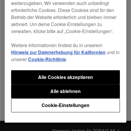
weiterzugeben. Wir verwenden auch unbedingt
Verbesserte Stabilität beim
erforderliche Cookies. Diese Cookies sind für den
Betrieb der Website erforderlich und bleiben immer
Systemstart.
aktiviert. Um deine Cookie-Einstellungen zu
verwalten, klicke bitte auf „Cookie-Einstellungen“.
Weitere Informationen findest du in unserem
Hinweis zur Datenerhebung für Kalifornien
und in
unserer
Cookie-Richtlinie
.
Teilen
Alle Cookies akzeptieren
Zurück zu den Neuigkeiten
Alle ablehnen
Cookie-Einstellungen
Firmware-Update für TORAIZ AS-1