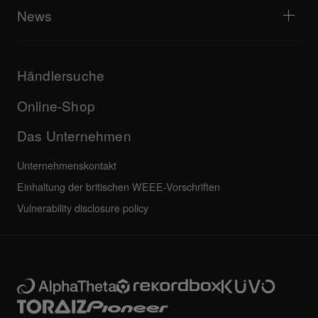
Support-Portal erkunden
News
Downloads (Firmware, Treiber etc.)
Infos zu DJ-Anwendung und OS-Support
Produkte
Bedienungsanleitungen & Dokumentation
Updates
AlphaTheta-Zertifizierungsprogramm
Unternehmen
Händlersuche
FAQs
Weiteres
Community-Forum
Alle Neuigkeiten
Service, Reparatur, Garantie
Online-Shop
Das Unternehmen
Unternehmenskontakt
Einhaltung der britischen WEEE-Vorschriften
Vulnerability disclosure policy