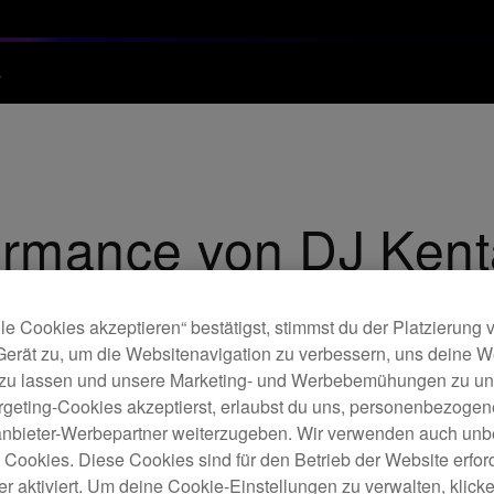
s
rmance von DJ Kent
C-Weltmeister DJ Kentaro am neuen Mixer DJM-S9 und den Tu
le Cookies akzeptieren“ bestätigst, stimmst du der Platzierung
Gerät zu, um die Websitenavigation zu verbessern, uns deine 
 zu lassen und unsere Marketing- und Werbebemühungen zu unt
rgeting-Cookies akzeptierst, erlaubst du uns, personenbezoge
tanbieter-Werbepartner weiterzugeben. Wir verwenden auch unb
e Cookies. Diese Cookies sind für den Betrieb der Website erfor
r aktiviert. Um deine Cookie-Einstellungen zu verwalten, klicke 