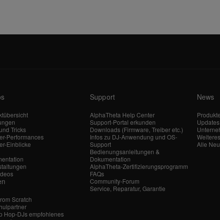
os
Support
News
tübersicht
AlphaTheta Help Center
Produkt
tungen
Support-Portal erkunden
Updates
und Tricks
Downloads (Firmware, Treiber etc.)
Untern
ler-Performances
Infos zu DJ-Anwendung und OS-
Weitere
er-Einblicke
Support
Alle Neu
Bedienungsanleitungen &
entation
Dokumentation
staltungen
AlphaTheta-Zertifizierungsprogramm
ideos
FAQs
en
Community-Forum
Service, Reparatur, Garantie
From Scratch
hulpartner
ip Hop-DJs empfohlenes