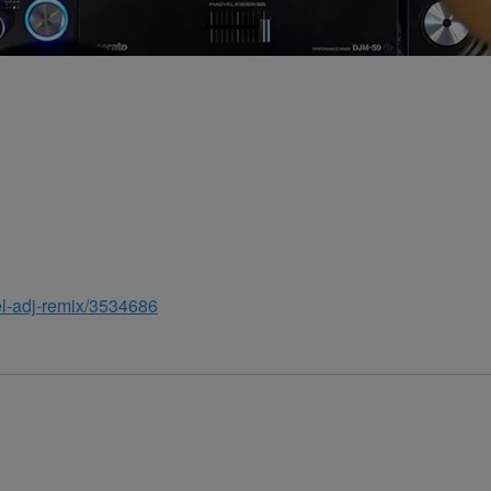
el-adj-remix/3534686