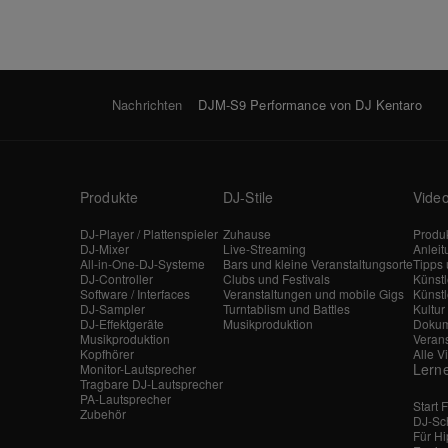
Nachrichten
DJM-S9 Performance von DJ Kentaro
Produkte
DJ-Stile
Vide
DJ-Player / Plattenspieler
Zuhause
Produk
DJ-Mixer
Live-Streaming
Anlei
All-in-One-DJ-Systeme
Bars und kleine Veranstaltungsorte
Tipps 
DJ-Controller
Clubs und Festivals
Künst
Software / Interfaces
Veranstaltungen und mobile Gigs
Künstl
DJ-Sampler
Turntablism und Battles
Kultur
DJ-Effektgeräte
Musikproduktion
Dokum
Musikproduktion
Veran
Kopfhörer
Alle V
Lern
Monitor-Lautsprecher
Tragbare DJ-Lautsprecher
PA-Lautsprecher
Start 
Zubehör
DJ-Sc
Für H