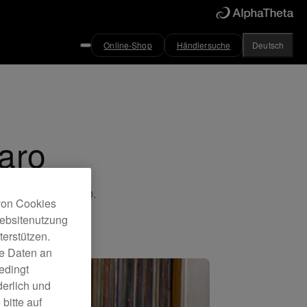
Online-Shop
Händlersuche
Deutsch
aro
rntables PLX-1000.
 von Cookies
Websitenutzung
erstützen.
ne Daten an
edingt
derlich und
bitte auf