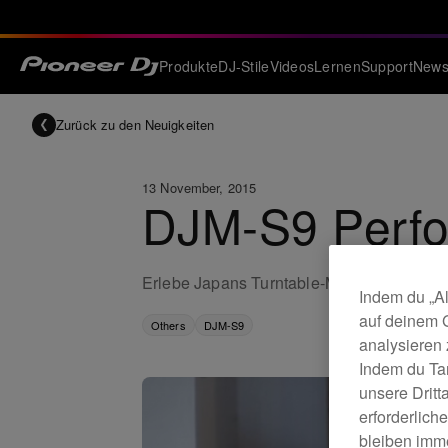
Produkte
DJ-Stile
Videos
Lernen
Support
New
Zurück zu den Neuigkeiten
13 November, 2015
DJM-S9 Perfo
Erlebe Japans Turntable-Meister und DM
Indem du „Al
auf deinem 
Others
DJM-S9
analysieren
Indem du Ta
unsere Drit
erforderlich
bleiben imme