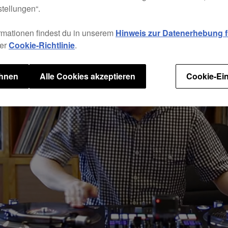
tellungen“.
rmationen findest du in unserem
Hinweis zur Datenerhebung fü
rer
Cookie-Richtlinie
.
ehnen
Alle Cookies akzeptieren
Cookie-Ein