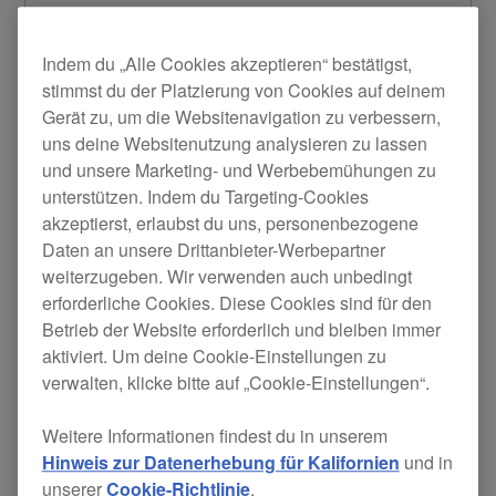
verfügbar sind, die Sie über USB mit Ihrem
PC/Mac verbinden. Sie müssen dieses Tool
Indem du „Alle Cookies akzeptieren“ bestätigst,
nur einmal auf Ihrem PC/Mac installieren, um
stimmst du der Platzierung von Cookies auf deinem
automatische Benachrichtigungen für
aktuelle und zukünftige AlphaTheta/Pioneer
Gerät zu, um die Websitenavigation zu verbessern,
DJ-Produkte mit USB-Anschluss zu
uns deine Websitenutzung analysieren zu lassen
aktivieren.
und unsere Marketing- und Werbebemühungen zu
unterstützen. Indem du Targeting-Cookies
Wenn ein Update verfügbar ist, müssen Sie
akzeptierst, erlaubst du uns, personenbezogene
es immer noch selbst installieren (es
Daten an unsere Drittanbieter-Werbepartner
geschieht nicht automatisch), wodurch Sie
weiterzugeben. Wir verwenden auch unbedingt
immer die Kontrolle haben. Klicken Sie
hier
erforderliche Cookies. Diese Cookies sind für den
für Informationen zur Aktualisierung der
Betrieb der Website erforderlich und bleiben immer
Produkt-Firmware und klicken Sie
hier
, um
aktiviert. Um deine Cookie-Einstellungen zu
mehr über die Verwendung des Firmware
verwalten, klicke bitte auf „Cookie-Einstellungen“.
Update Managers zu erfahren.
Weitere Informationen findest du in unserem
Hinweis zur Datenerhebung für Kalifornien
und in
Windows-Version herunterladen
unserer
Cookie-Richtlinie
.