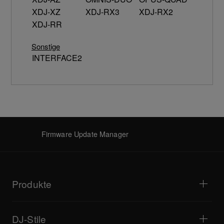
XDJ-XZ
XDJ-RX3
XDJ-RX2
XDJ-RR
Sonstige
INTERFACE2
Firmware Update Manager
Produkte
DJ-Player / Plattenspieler
DJ-Mixer
DJ-Stile
All-in-One-DJ-Systeme