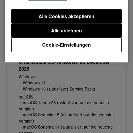
Alle Cookies akzeptieren
Mac-Version herunterladen
Alle ablehnen
Version 1.0.1 Release
Firmware Update Manager wurde veröffentlicht.
Cookie-Einstellungen
Unterstützte OS-Versionen ab December
2025
Windows
・Windows 11
・Windows 10 (aktuellstes Service Pack)
macOS
・macOS Tahoe 26 (aktualisiert auf die neueste
Version)
・macOS Sequoia 15 (aktualisiert auf die neueste
Version)
・macOS Sonoma 14 (aktualisiert auf die neueste