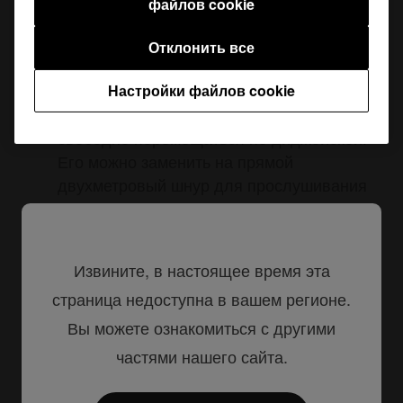
файлов cookie
Правая чашка поворачивается на 60
градусов не теряя прижима, благодаря
Отклонить все
гибкому оголовью.
Витой шнур длиной 1,2 метра
Настройки файлов cookie
растягивается до 3 метров, позволяя
свободно перемещаться по диджейской.
Его можно заменить на прямой
двухметровый шнур для прослушивания
музыки в пути.
Извините, в настоящее время эта
Где купить
страница недоступна в вашем регионе.
Вы можете ознакомиться с другими
частями нашего сайта.
Поделиться