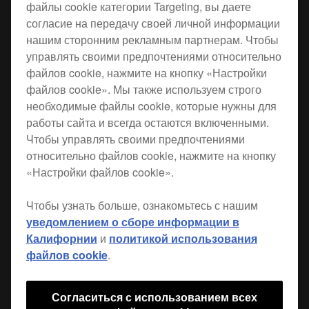
файлы cookie категории Targeting, вы даете
согласие на передачу своей личной информации
HDJ-500T имеют великолепное качество звука
нашим сторонним рекламным партнерам. Чтобы
и незаменимы дома, в клубе или на прогулке.
управлять своими предпочтениями относительно
Используйте прямой шнур с микрофоном для
файлов cookie, нажмите на кнопку «Настройки
прослушивания музыки и для разговора по
файлов cookie». Мы также используем строго
мобильному телефону.
необходимые файлы cookie, которые нужны для
работы сайта и всегда остаются включенными.
Эти наушники следуют примеру флагманских
Чтобы управлять своими предпочтениями
HDJ-2000MK2
и имеют простой и стильный
относительно файлов cookie, нажмите на кнопку
дизайн и легкую, но прочную конструкцию.
«Настройки файлов cookie».
Основные характеристики:
Чтобы узнать больше, ознакомьтесь с нашим
уведомлением о сборе информации в
Отвечайте на звонки не снимая
Калифорнии
и
политикой использования
наушников.
файлов cookie
.
(прямой шнур не может быть
использован с адаптером 6,3 мм).
HDJ-500T передают плотный бас и чистые
Согласиться с использованием всех
середину и верх.