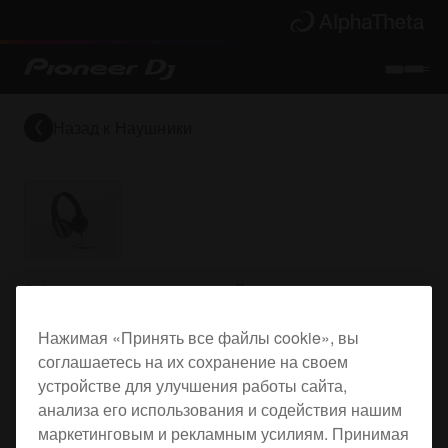
Назад к
Наушники
DJ наушники с гарнитурой
Нажимая «Принять все файлы cookie», вы
соглашаетесь на их сохранение на своем
HDJ-500T
устройстве для улучшения работы сайта,
анализа его использования и содействия нашим
маркетинговым и рекламным усилиям. Принимая