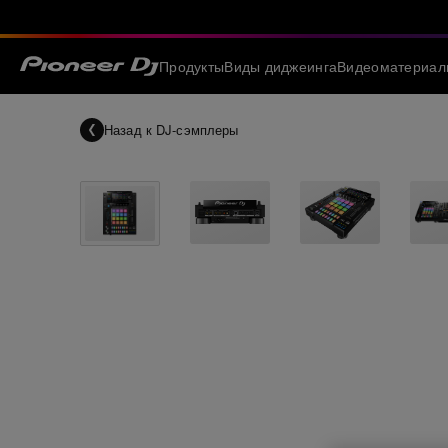
Продукты
Виды диджеинга
Видеоматериал
Назад к
DJ-сэмплеры