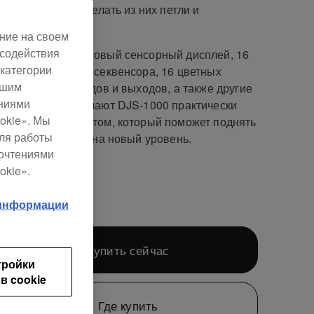
ете с легкостью делать из них петли и
енции.
ние на своем
 содействия
оцветный 7-дюймовый сенсорный дисплей, 16
категории
оцветных клавиш секвенсора, 16 цветных
ашим
в, множество входов и выходов, а также другие
ениями
зные функции делают DJS-1000 практически
okie». Мы
льным инструментом, который поможет поднять
для работы
ство ваших сетов на новый уровень.
почтениями
okie».
399
 информации
Купить сейчас
тройки
в cookie
Где купить