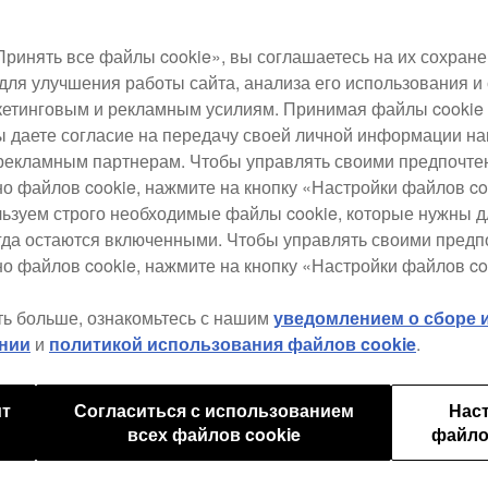
смож
секв
ринять все файлы cookie», вы соглашаетесь на их сохране
для улучшения работы сайта, анализа его использования и
Полн
етинговым и рекламным усилиям. Принимая файлы cookie 
мног
 вы даете согласие на передачу своей личной информации н
пэдо
рекламным партнерам. Чтобы управлять своими предпочт
поле
но файлов cookie, нажмите на кнопку «Настройки файлов co
идеа
льзуем строго необходимые файлы cookie, которые нужны 
каче
егда остаются включенными. Чтобы управлять своими пред
о файлов cookie, нажмите на кнопку «Настройки файлов co
$1,
ть больше, ознакомьтесь с нашим
уведомлением о сборе
нии
и
политикой использования файлов cookie
.
ит
Согласиться с использованием
Нас
всех файлов cookie
файло