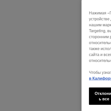
Нажимая «П
устройстве 
нашим марк
Targeting,
сторонним 
относитель
также испо
сайта и вс
относительн
Чтобы узна
в Калифор
Отклон
ь все