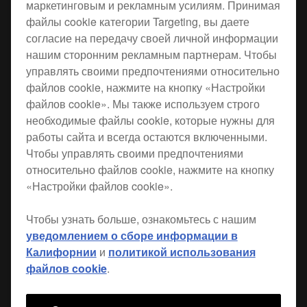
маркетинговым и рекламным усилиям. Принимая
файлы cookie категории Targeting, вы даете
Этот футляр для DJ-контроллера идеально
согласие на передачу своей личной информации
подходит под размер
DDJ-FLX10
.
нашим сторонним рекламным партнерам. Чтобы
управлять своими предпочтениями относительно
Ячеистый пеноматериал и флисовая
файлов cookie, нажмите на кнопку «Настройки
внутренняя отделка футляра защищают
файлов cookie». Мы также используем строго
оборудование от вибрации и ударов.
необходимые файлы cookie, которые нужны для
работы сайта и всегда остаются включенными.
Чтобы управлять своими предпочтениями
Где купить
относительно файлов cookie, нажмите на кнопку
«Настройки файлов cookie».
Чтобы узнать больше, ознакомьтесь с нашим
уведомлением о сборе информации в
Калифорнии
и
политикой использования
файлов cookie
.
СВЯЗАННЫЕ
ПРОДУКТЫ