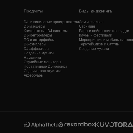
Продукты
Виды диджеинга
DJ- и виниловые проигрыватели
Дом и спальня
DJ-микшеры
Стриминг
Комплексные DJ-системы
Бары и небольшие площадки
DJ-контроллеры
Клубы и фестивали
ПО и интерфейсы
Мероприятия и мобильные кон
DJ-сэмплеры
Тёрнтейблизм и баттлы
DJ-эффекторы
Создание музыки
Создание музыки
Наушники
Студийные мониторы
Портативные DJ-колонки
Сценическая акустика
Аксессуары