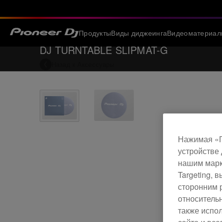
Продукты
Виды диджеинга
Видеоматериал
DJ TURNTABLE SLIPMAT-G
Назад к
Аксессуары
Нажимая «П
устройстве 
нашим марк
Targeting,
сторонним 
относитель
также испо