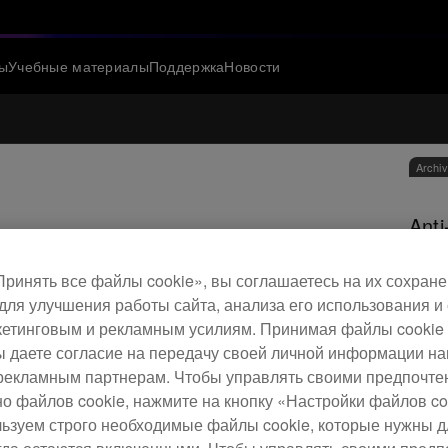
ы
Учебные материалы
Поддержка
Новости
Archi
Anti
ринять все файлы cookie», вы соглашаетесь на их сохране
D
для улучшения работы сайта, анализа его использования и
етинговым и рекламным усилиям. Принимая файлы cookie 
S
 вы даете согласие на передачу своей личной информации н
рекламным партнерам. Чтобы управлять своими предпочт
но файлов cookie, нажмите на кнопку «Настройки файлов co
льзуем строго необходимые файлы cookie, которые нужны 