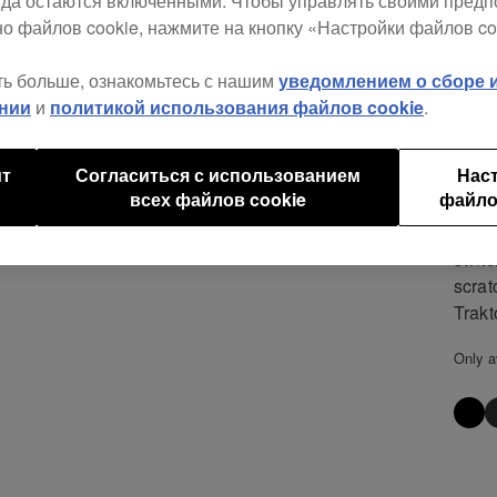
егда остаются включенными. Чтобы управлять своими пред
о файлов cookie, нажмите на кнопку «Настройки файлов co
Manuf
DJ sl
ть больше, ознакомьтесь с нашим
уведомлением о сборе
are e
нии
и
политикой использования файлов cookie
.
you t
minim
smoo
ит
Согласиться с использованием
Нас
всех файлов cookie
файло
Its d
preve
switc
scrat
Trakto
Only a