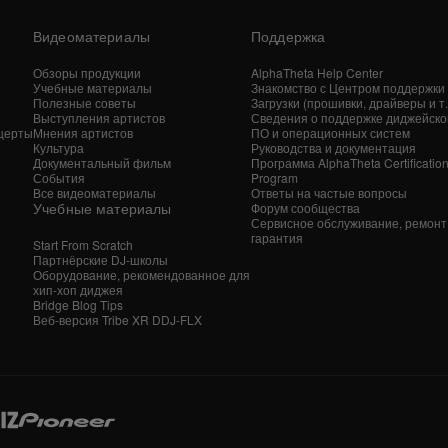
Видеоматериалы
Поддержка
Обзоры продукции
AlphaTheta Help Center
Учебные материалы
Знакомство с Центром поддержки
Полезные советы
Загрузки (прошивки, драйверы и т. 
Выступления артистов
Сведения о поддержке диджейско
церты
Мнения артистов
ПО и операционных систем
Культура
Руководства и документация
Документальный фильм
Программа AlphaTheta Certificatio
События
Program
Все видеоматериалы
Ответы на частые вопросы
Учебные материалы
Форум сообщества
Сервисное обслуживание, ремонт
гарантия
Start From Scratch
Партнёрские DJ-школы
Оборудование, рекомендованное для
хип-хоп диджея
Bridge Blog Tips
Веб-версия Tribe XR DDJ-FLX