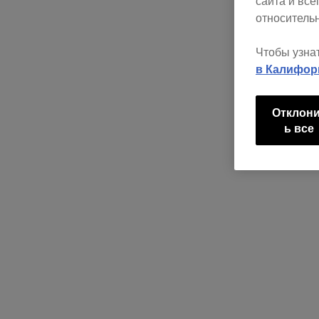
сайта и вс
относительн
Чтобы узна
в Калифор
Отклон
ь все