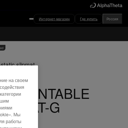
Интернет-магазин
Где купить
Россия
ved
-static slipmat
ние на своем
J TURNTABLE
 содействия
категории
LIPMAT-G
ашим
ениями
okie». Мы
для работы