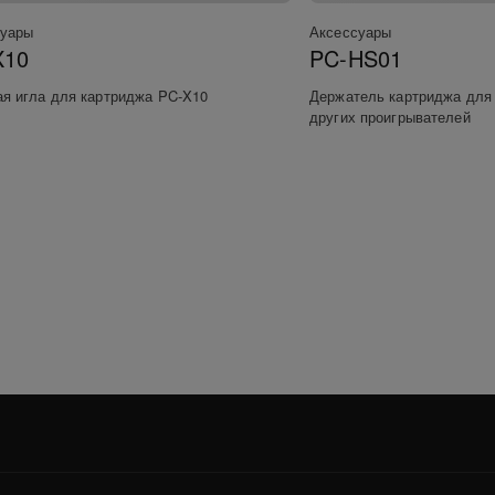
суары
Аксессуары
X10
PC-HS01
я игла для картриджа PC-X10
Держатель картриджа для 
других проигрывателей