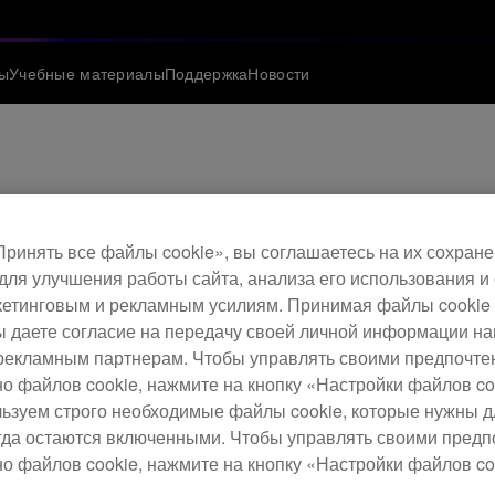
ы
Учебные материалы
Поддержка
Новости
 прошивка CDJ-3000
ринять все файлы cookie», вы соглашаетесь на их сохране
для улучшения работы сайта, анализа его использования и
етинговым и рекламным усилиям. Принимая файлы cookie 
 вы даете согласие на передачу своей личной информации н
рекламным партнерам. Чтобы управлять своими предпочт
но файлов cookie, нажмите на кнопку «Настройки файлов co
.
льзуем строго необходимые файлы cookie, которые нужны 
егда остаются включенными. Чтобы управлять своими пред
о файлов cookie, нажмите на кнопку «Настройки файлов co