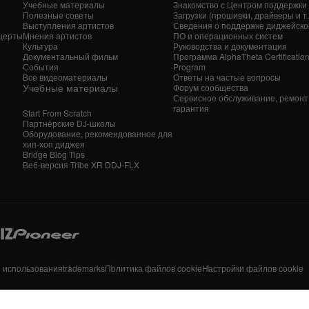
Учебные материалы
Знакомство с Центром поддержки
Полезные советы
Загрузки (прошивки, драйверы и т. 
Выступления артистов
Сведения о поддержке диджейско
церты
Мнения артистов
ПО и операционных систем
Культура
Руководства и документация
Документальный фильм
Программа AlphaTheta Certificatio
События
Program
Все видеоматериалы
Ответы на частые вопросы
Учебные материалы
Форум сообщества
Сервисное обслуживание, ремонт
гарантия
Start From Scratch
Партнёрские DJ-школы
Оборудование, рекомендованное для
хип-хоп диджея
Bridge Blog Tips
Веб-версия Tribe XR DDJ-FLX
я использования
trademarks
Политика файлов cookie
Настройки файлов cookie