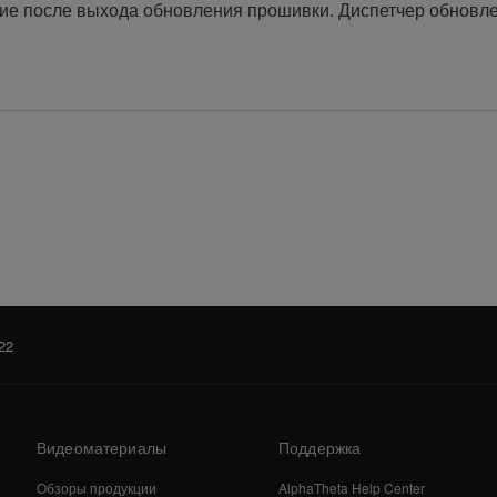
ие после выхода обновления прошивки. Диспетчер обновл
22
Видеоматериалы
Поддержка
Обзоры продукции
AlphaTheta Help Center