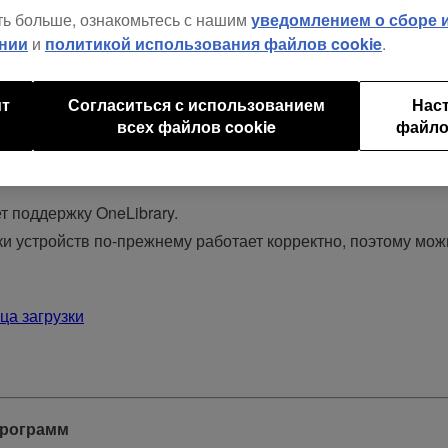
ть больше, ознакомьтесь с нашим
уведомлением о сборе
 LINK с RMX-IGNITE.
нии
и
политикой использования файлов cookie
.
ит
Согласиться с использованием
Нас
лемы.
всех файлов cookie
файло
т поддержку OneLibrary.
ки устройств по-прежнему работает корректно, поэтому мо
ца загрузки
программ