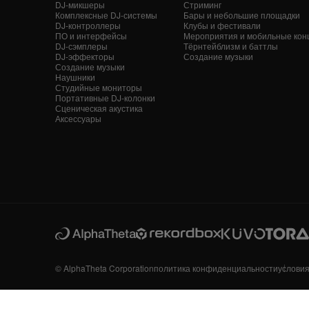
DJ-микшеры
Стриминг
Комплексные DJ-системы
Бары и небольшие площадки
DJ-контроллеры
Клубы и фестивали
ПО и интерфейсы
Мероприятия и мобильные кон
DJ-сэмплеры
Тёрнтейблизм и баттлы
DJ-эффекторы
Создание музыки
Создание музыки
Наушники
Студийные мониторы
Портативные DJ-колонки
Сценическая акустика
Аксессуары
© AlphaTheta Corporation
политика конфиденциальности
услови