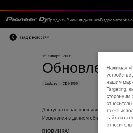
Продукты
Виды диджеинга
Видеоматериал
Назад к новостям
15 января, 2026
Обновление:
Нажимая «П
устройстве 
нашим марк
Updates
CDJ-3000
Targeting,
сторонним 
относитель
Доступна новая прошивка для CDJ-3000
также испо
сайта и вс
Изменения в данном обновлении.
относительн
[НОВИНКА]