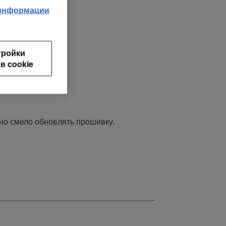
 информации
тройки
в cookie
жно смело обновлять прошивку.