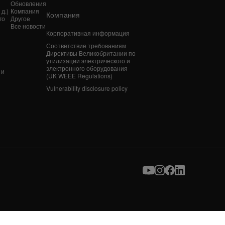
Обновления
д.)
Компания
Компания
го
Другое
Все новости
Корпоративная информация
n
Соответствие требованиям
Директивы Великобритании по
утилизации электрического и
электронного оборудования
 и
(UK WEEE Regulations)
Vulnerability disclosure policy