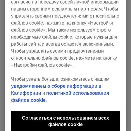
согласие на передачу своей личной информации
будет лучшим решением для выступлений на
нашим сторонним рекламным партнерам. Чтобы
вечеринках и мероприятиях. Его 7-дюймовые
управлять своими предпочтениями относительно
файлов cookie, нажмите на кнопку «Настройки
ВИНИЛ-ДЖОГИ с электроприводом
файлов cookie». Мы также используем строго
обеспечивают оптимальный скретчинг,
необходимые файлы cookie, которые нужны для
позволяя экспериментировать, чтобы найти
работы сайта и всегда остаются включенными.
Чтобы управлять своими предпочтениями
идеальный уровень крутящего момента и
относительно файлов cookie, нажмите на кнопку
трения с индивидуальными настройками и
«Настройки файлов cookie».
двумя слип-листами внутри каждой деки.
Чтобы узнать больше, ознакомьтесь с нашим
Специальная обработка верхней акриловой
уведомлением о сборе информации в
пластины создает ощущение настоящей
Калифорнии
и
политикой использования
аналоговой пластинки. Благодаря
файлов cookie
.
продуманному механизму вращения пластина
легко реагирует, когда вы касаетесь ее
Согласиться с использованием всех
файлов cookie
кончиками пальцев. Кроме того, вы можете