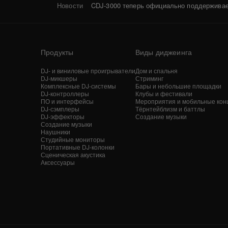
Новости
CDJ-3000 теперь официально поддержив
Продукты
Виды диджеинга
DJ- и виниловые проигрыватели
Дом и спальня
DJ-микшеры
Стриминг
Комплексные DJ-системы
Бары и небольшие площадки
DJ-контроллеры
Клубы и фестивали
ПО и интерфейсы
Мероприятия и мобильные кон
DJ-сэмплеры
Тёрнтейблизм и баттлы
DJ-эффекторы
Создание музыки
Создание музыки
Наушники
Студийные мониторы
Портативные DJ-колонки
Сценическая акустика
Аксессуары