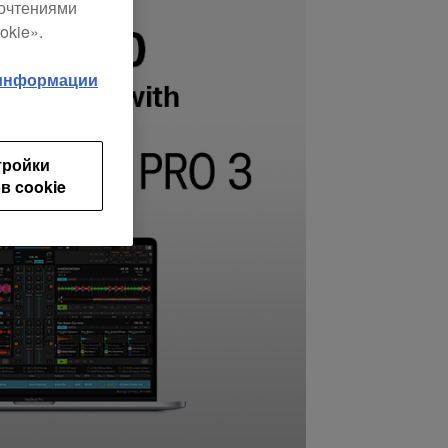
почтениями
okie».
 информации
тройки
в cookie