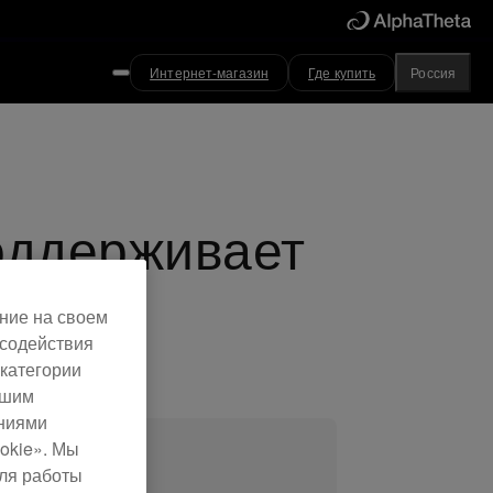
Интернет-магазин
Где купить
Россия
оддерживает
ние на своем
 содействия
категории
ашим
ениями
okie». Мы
для работы