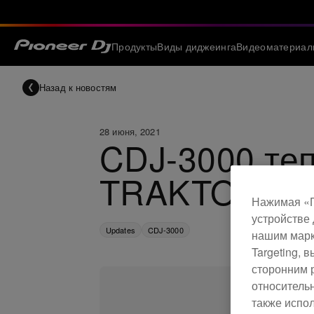
Продукты
Виды диджеинга
Видеоматериал
Назад к новостям
28 июня, 2021
CDJ-3000 те
TRAKTOR PR
Нажимая «П
устройстве 
Updates
CDJ-3000
нашим марк
Targeting,
сторонним 
относитель
также испо