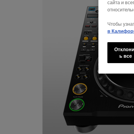
сайта и вс
относительн
Чтобы узна
в Калифор
Отклон
ь все