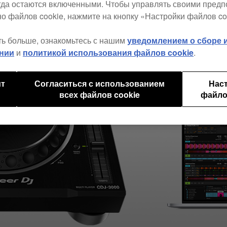
егда остаются включенными. Чтобы управлять своими пред
о файлов cookie, нажмите на кнопку «Настройки файлов co
ть больше, ознакомьтесь с нашим
уведомлением о сборе
нии
и
политикой использования файлов cookie
.
ит
Согласиться с использованием
Нас
всех файлов cookie
файло