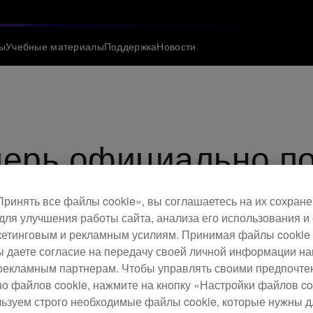
ы
Учебные материалы
Поддержка
Новости
перь официально п
O 3
ринять все файлы cookie», вы соглашаетесь на их сохране
для улучшения работы сайта, анализа его использования и
етинговым и рекламным усилиям. Принимая файлы cookie 
 вы даете согласие на передачу своей личной информации н
рекламным партнерам. Чтобы управлять своими предпочт
но файлов cookie, нажмите на кнопку «Настройки файлов co
льзуем строго необходимые файлы cookie, которые нужны 