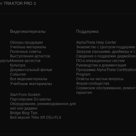
ает TRAKTOR PRO 3
Видеоматериалы
Поддержка
Обзоры продукции
AlphaTheta Help Center
Учебные материалы
Знакомство с Центром поддержки
Полезные советы
Загрузки (прошивки, драйверы и т. 
Выступления артистов
Сведения о поддержке диджейско
церты
Мнения артистов
ПО и операционных систем
Культура
Руководства и документация
Документальный фильм
Программа AlphaTheta Certificatio
События
Program
Все видеоматериалы
Ответы на частые вопросы
Учебные материалы
Форум сообщества
Сервисное обслуживание, ремонт
гарантия
Start From Scratch
Партнёрские DJ-школы
Оборудование, рекомендованное для
хип-хоп диджея
Bridge Blog Tips
Веб-версия Tribe XR DDJ-FLX