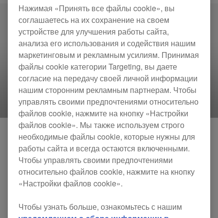
Нажимая «Принять все файлы cookie», вы
соглашаетесь на их сохранение на своем
устройстве для улучшения работы сайта,
анализа его использования и содействия нашим
маркетинговым и рекламным усилиям. Принимая
файлы cookie категории Targeting, вы даете
согласие на передачу своей личной информации
нашим сторонним рекламным партнерам. Чтобы
управлять своими предпочтениями относительно
файлов cookie, нажмите на кнопку «Настройки
файлов cookie». Мы также используем строго
необходимые файлы cookie, которые нужны для
работы сайта и всегда остаются включенными.
Наш флагманский универсальный плеер
CDJ-
Чтобы управлять своими предпочтениями
3000
теперь официально совместим с
относительно файлов cookie, нажмите на кнопку
«Настройки файлов cookie».
устройством USB-HID
*¹
приложения Algoriddim,
djay PRO AI для Mac. Это стало возможным
Чтобы узнать больше, ознакомьтесь с нашим