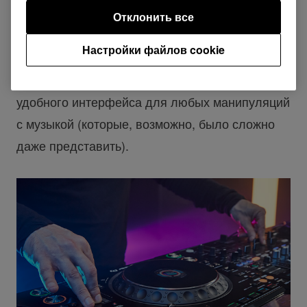
годов. И хотя проигрыватель
CDJ-3000
уже
Отклонить все
мало чем похож на более ранние модели, он
Настройки файлов cookie
по-прежнему отвечает амбициям и целям
линейки CDJ: предоставление интуитивного и
удобного интерфейса для любых манипуляций
с музыкой (которые, возможно, было сложно
даже представить).