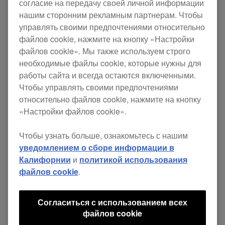
согласие на передачу своей личной информации
USB-драйвера для использования с
нашим сторонним рекламным партнерам. Чтобы
несколькими проигрывателями. Позже были
управлять своими предпочтениями относительно
файлов cookie, нажмите на кнопку «Настройки
внедрены функции отображения волн (для
файлов cookie». Мы также используем строго
лучшего понимания музыкальной композиции
необходимые файлы cookie, которые нужны для
треков) и синхронизации битов, что позволило
работы сайта и всегда остаются включенными.
Чтобы управлять своими предпочтениями
сделать микширование более интуитивным.
относительно файлов cookie, нажмите на кнопку
Благодаря улучшенному функционалу и
«Настройки файлов cookie».
идеальному качеству звучания в 2016 году
Чтобы узнать больше, ознакомьтесь с нашим
проигрыватель CDJ-2000NXS2 стал самой
уведомлением о сборе информации в
популярной моделью в клубах, на фестивалях
Калифорнии
и
политикой использования
и у диджеев всего мира, которые работали с
файлов cookie
.
цифровыми музыкальными файлами.
Согласиться с использованием всех
файлов cookie
Модель CDJ значительно изменилась с 1990-х