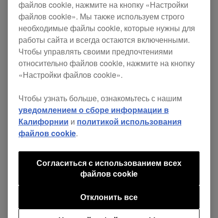
файлов cookie, нажмите на кнопку «Настройки
новой золотой версией наших
HDJ-X5BT
файлов cookie». Мы также используем строго
наушников. Возможность использовать
необходимые файлы cookie, которые нужны для
технологии беспроводного подключения
работы сайта и всегда остаются включенными.
Чтобы управлять своими предпочтениями
Bluetooth® и проводного подключения делает
относительно файлов cookie, нажмите на кнопку
эти накладные наушники идеальными для
«Настройки файлов cookie».
диджеинга в клубе и мониторинга треков на
Чтобы узнать больше, ознакомьтесь с нашим
ходу. Теперь наушники предлагаются в
уведомлением о сборе информации в
четырех цветовых решениях:
HDJ-X5BT-K
Калифорнии
и
политикой использования
(черный металик),
HDJ-X5BT-R
(красный
файлов cookie
.
металик),
HDJ-X5BT-W
(глянцевый белый) и
новом цветовом решении
HDJ-X5BT-N
Согласиться с использованием всех
файлов cookie
(золотые).
Отклонить все
Сегодня как никогда раньше диджеям нужно