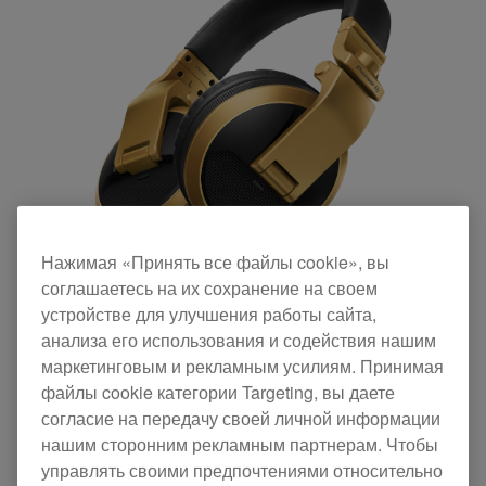
Нажимая «Принять все файлы cookie», вы
соглашаетесь на их сохранение на своем
устройстве для улучшения работы сайта,
анализа его использования и содействия нашим
маркетинговым и рекламным усилиям. Принимая
файлы cookie категории Targeting, вы даете
согласие на передачу своей личной информации
Обратите на себя внимание окружающих – в
нашим сторонним рекламным партнерам. Чтобы
клубе или куда бы вы не отправились – с
управлять своими предпочтениями относительно