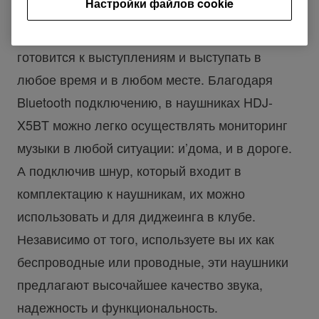
Настройки файлов cookie
оборудование, которое ’не ограничивает их в
движениях и помогает практиковаться,
готовится к выступлениям и выступать в
любое время и в любом месте. Благодаря
Bluetooth подключению, в наушниках HDJ-
X5BT можно легко осуществлять мониторинг
музыки в любой ситуации: и’дома, и в дороге.
А подключив шнур, который входит в
комплектацию к наушникам, их можно
использовать и для диджеинга в клубе.
Независимо от того, используете вы их как
беспроводные или проводные, эти наушники
предлагают высочайшее качество звука,
надежность и функциональность.