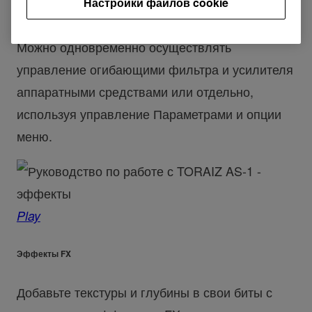
Настройки файлов cookie
Огибающие
Можно одновременно осуществлять
управление огибающими фильтра и усилителя
аппаратными средствами или отдельно,
используя управление Параметрами и опции
меню.
Play
Эффекты FX
Добавьте текстуры и глубины в свои биты с