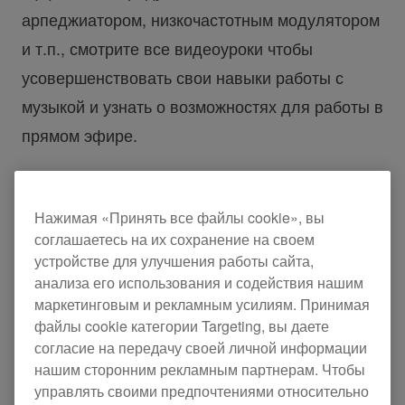
арпеджиатором, низкочастотным модулятором
и т.п., смотрите все видеоуроки чтобы
усовершенствовать свои навыки работы с
музыкой и узнать о возможностях для работы в
прямом эфире.
Нажимая «Принять все файлы cookie», вы
соглашаетесь на их сохранение на своем
Play
устройстве для улучшения работы сайта,
анализа его использования и содействия нашим
Осцилляторы
маркетинговым и рекламным усилиям. Принимая
файлы cookie категории Targeting, вы даете
согласие на передачу своей личной информации
Создавайте сложные кривые и добавляйте
нашим сторонним рекламным партнерам. Чтобы
гармонические обертона в свои композиции с 2
управлять своими предпочтениями относительно