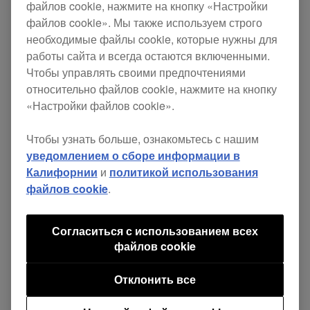
осцилляторами с управляемым напряжением.
файлов cookie, нажмите на кнопку «Настройки
файлов cookie». Мы также используем строго
необходимые файлы cookie, которые нужны для
работы сайта и всегда остаются включенными.
Чтобы управлять своими предпочтениями
Play
относительно файлов cookie, нажмите на кнопку
«Настройки файлов cookie».
Фильтры
Чтобы узнать больше, ознакомьтесь с нашим
уведомлением о сборе информации в
Изучите раздел о НЧ и ВЧ фильтрах AS-1, в
Калифорнии
и
политикой использования
котором также говорится об элементах
файлов cookie
.
управления Key Amount и Velocity.
Согласиться с использованием всех
файлов cookie
Отклонить все
Play