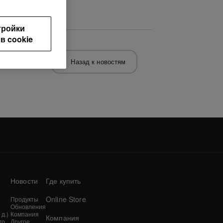
тройки
в cookie
Назад к новостям
Новости
Где купить
Online Store
Продукты
Обновления
д.)
Компания
Компания
го
Другое