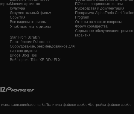
церты
Мнения артистов
ПО и операционных систем
Культура
Руководства и документация
Документальный фильм
Программа AlphaTheta Certificatio
События
Program
Все видеоматериалы
Ответы на частые вопросы
Учебные материалы
Форум сообщества
Сервисное обслуживание, ремонт
гарантия
Start From Scratch
Партнёрские DJ-школы
Оборудование, рекомендованное для
хип-хоп диджея
Bridge Blog Tips
Веб-версия Tribe XR DDJ-FLX
я использования
trademarks
Политика файлов cookie
Настройки файлов cookie