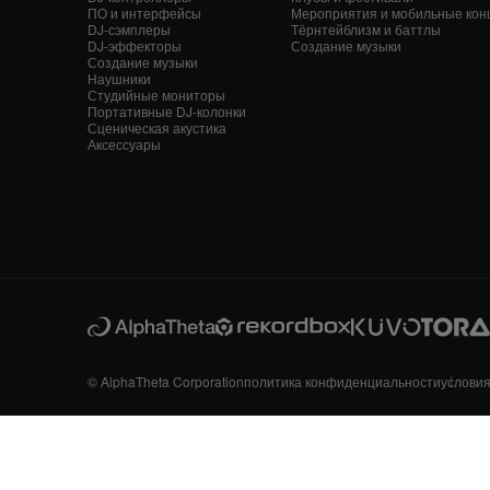
ПО и интерфейсы
Мероприятия и мобильные кон
DJ-сэмплеры
Тёрнтейблизм и баттлы
DJ-эффекторы
Создание музыки
Создание музыки
Наушники
Студийные мониторы
Портативные DJ-колонки
Сценическая акустика
Аксессуары
© AlphaTheta Corporation
политика конфиденциальности
услови