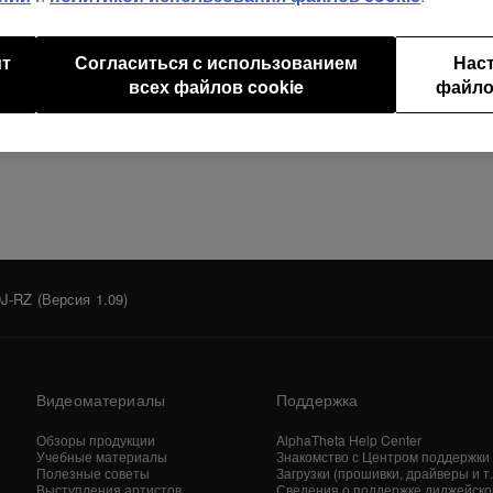
ит
Согласиться с использованием
Нас
всех файлов cookie
файло
-RZ (Версия 1.09)
Видеоматериалы
Поддержка
Обзоры продукции
AlphaTheta Help Center
Учебные материалы
Знакомство с Центром поддержки
Полезные советы
Загрузки (прошивки, драйверы и т. 
Выступления артистов
Сведения о поддержке диджейско