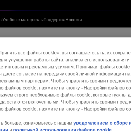
ы
Учебные материалы
Поддержка
Новости
ринять все файлы cookie», вы соглашаетесь на их сохране
программного обес
для улучшения работы сайта, анализа его использования и
етинговым и рекламным усилиям. Принимая файлы cookie 
.09)
 вы даете согласие на передачу своей личной информации н
рекламным партнерам. Чтобы управлять своими предпочт
но файлов cookie, нажмите на кнопку «Настройки файлов co
льзуем строго необходимые файлы cookie, которые нужны 
егда остаются включенными. Чтобы управлять своими пред
о файлов cookie, нажмите на кнопку «Настройки файлов co
ть больше, ознакомьтесь с нашим
уведомлением о сборе
нии
и
политикой использования файлов cookie
.
FX стал лучше, чем на отдельном канале CFX.