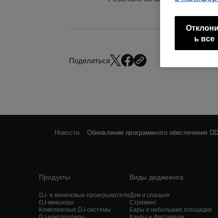
Отклон
ь все
Поделиться
Новости
Обновление программного обеспечения DDJ
Продукты
Виды диджеинга
DJ- и виниловые проигрыватели
Дом и спальня
DJ-микшеры
Стриминг
Комплексные DJ-системы
Бары и небольшие площадки
DJ-контроллеры
Клубы и фестивали