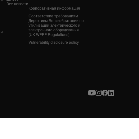
Все новости
Корпоративная информация
n
Соответствие требованиям
Директивы Великобритании по
утилизации электрического и
электронного оборудования
 и
(UK WEEE Regulations)
Vulnerability disclosure policy