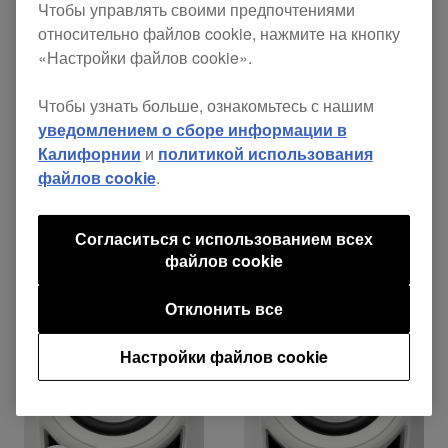
Чтобы управлять своими предпочтениями
относительно файлов cookie, нажмите на кнопку
«Настройки файлов cookie».
Чтобы узнать больше, ознакомьтесь с нашим
Официальный обзор DM-40
уведомлением о сборе информации в
Калифорнии
и
политикой использования
файлов cookie
.
Согласиться с использованием всех
файлов cookie
Отклонить все
Настройки файлов cookie