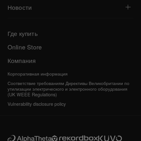
Знакомство с Центром поддержки
Новости
Загрузки (прошивки, драйверы и т. д.)
Сведения о поддержке диджейского ПО и операционных
Продукты
систем
Обновления
Руководства и документация
Компания
Где купить
Программа AlphaTheta Certification Program
Другое
Ответы на частые вопросы
Все новости
Форум сообщества
Online Store
Сервисное обслуживание, ремонт и гарантия
Компания
Корпоративная информация
Соответствие требованиям Директивы Великобритании по
утилизации электрического и электронного оборудования
(UK WEEE Regulations)
Vulnerability disclosure policy