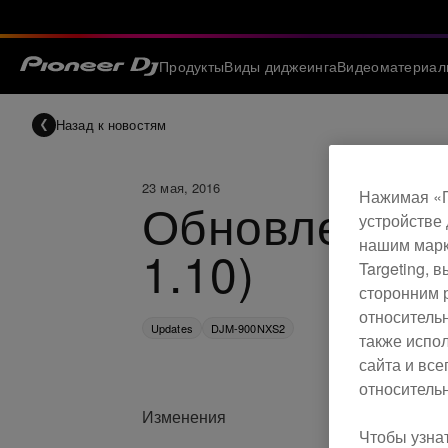
Продукты
Виды диджеинга
Видеоматериал
Назад к новостям
23 мая, 2016
Нажимая «П
Обновление 
устройстве 
нашим марк
1.10)
Targeting,
сторонним 
относитель
Updates
DJM-900NXS2
также испо
сайта и вс
относительн
Изменения
Чтобы узна