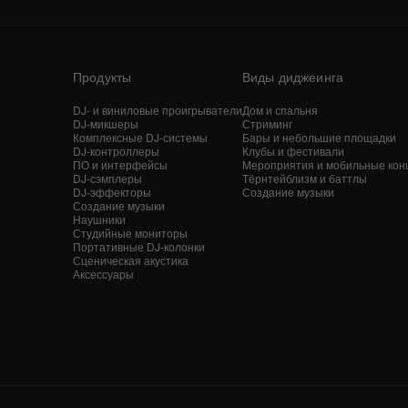
Продукты
Виды диджеинга
DJ- и виниловые проигрыватели
Дом и спальня
DJ-микшеры
Стриминг
Комплексные DJ-системы
Бары и небольшие площадки
DJ-контроллеры
Клубы и фестивали
ПО и интерфейсы
Мероприятия и мобильные кон
DJ-сэмплеры
Тёрнтейблизм и баттлы
DJ-эффекторы
Создание музыки
Создание музыки
Наушники
Студийные мониторы
Портативные DJ-колонки
Сценическая акустика
Аксессуары