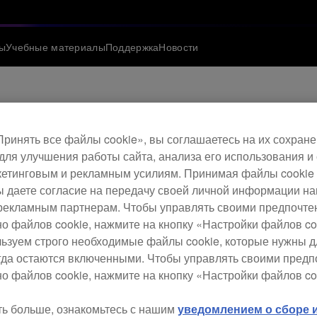
ы
Учебные материалы
Поддержка
Новости
ринять все файлы cookie», вы соглашаетесь на их сохране
прошивки DJM-900
для улучшения работы сайта, анализа его использования и
етинговым и рекламным усилиям. Принимая файлы cookie 
 вы даете согласие на передачу своей личной информации н
рекламным партнерам. Чтобы управлять своими предпочт
но файлов cookie, нажмите на кнопку «Настройки файлов co
льзуем строго необходимые файлы cookie, которые нужны 
егда остаются включенными. Чтобы управлять своими пред
о файлов cookie, нажмите на кнопку «Настройки файлов co
ть больше, ознакомьтесь с нашим
уведомлением о сборе