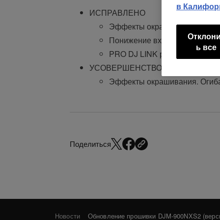
в Калифор
ИСПРАВЛЕНО
Эффекты окрашивания работа
Отклон
Понижение входного сигнала
ь все
PRO DJ LINK работал некорре
УСОВЕРШЕНСТВОВАНО
Эффекты окрашивания. Огиб
Поделиться
Новости
Обновление прошивки DJM-900NXS2 (верси