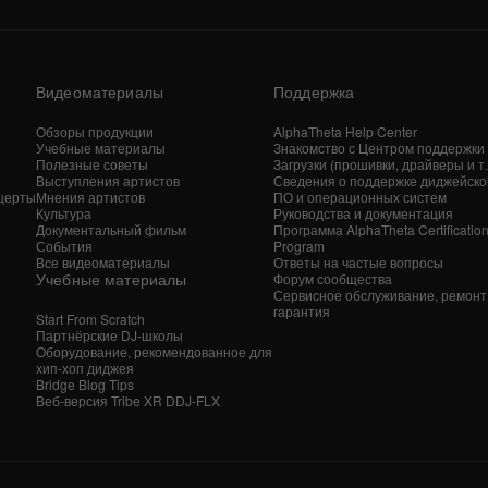
Видеоматериалы
Поддержка
Обзоры продукции
AlphaTheta Help Center
Учебные материалы
Знакомство с Центром поддержки
Полезные советы
Загрузки (прошивки, драйверы и т. 
Выступления артистов
Сведения о поддержке диджейско
церты
Мнения артистов
ПО и операционных систем
Культура
Руководства и документация
Документальный фильм
Программа AlphaTheta Certificatio
События
Program
Все видеоматериалы
Ответы на частые вопросы
Учебные материалы
Форум сообщества
Сервисное обслуживание, ремонт
гарантия
Start From Scratch
Партнёрские DJ-школы
Оборудование, рекомендованное для
хип-хоп диджея
Bridge Blog Tips
Веб-версия Tribe XR DDJ-FLX