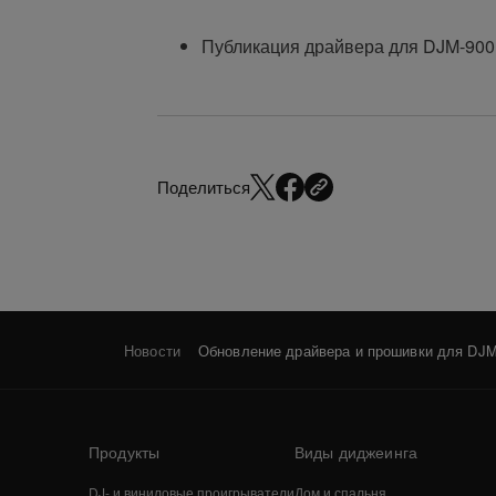
Публикация драйвера для DJM-90
Поделиться
Новости
Обновление драйвера и прошивки для DJM
Продукты
Виды диджеинга
DJ- и виниловые проигрыватели
Дом и спальня