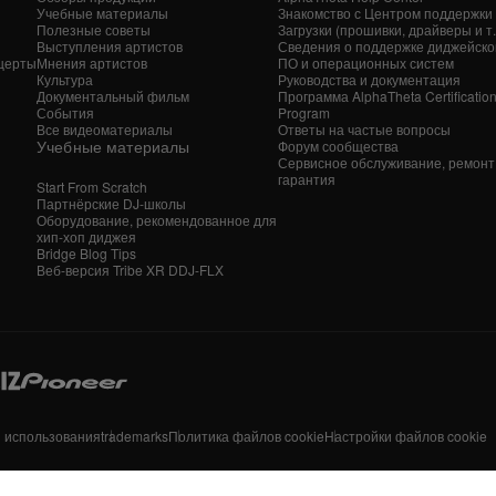
Учебные материалы
Знакомство с Центром поддержки
Полезные советы
Загрузки (прошивки, драйверы и т. 
Выступления артистов
Сведения о поддержке диджейско
церты
Мнения артистов
ПО и операционных систем
Культура
Руководства и документация
Документальный фильм
Программа AlphaTheta Certificatio
События
Program
Все видеоматериалы
Ответы на частые вопросы
Учебные материалы
Форум сообщества
Сервисное обслуживание, ремонт
гарантия
Start From Scratch
Партнёрские DJ-школы
Оборудование, рекомендованное для
хип-хоп диджея
Bridge Blog Tips
Веб-версия Tribe XR DDJ-FLX
я использования
trademarks
Политика файлов cookie
Настройки файлов cookie