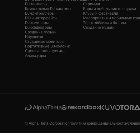
DJ-микшеры
Стриминг
Комплексные DJ-системы
Бары и небольшие площадки
DJ-контроллеры
Клубы и фестивали
ПО и интерфейсы
Мероприятия и мобильные кон
DJ-сэмплеры
Тёрнтейблизм и баттлы
DJ-эффекторы
Создание музыки
Создание музыки
Наушники
Студийные мониторы
Портативные DJ-колонки
Сценическая акустика
Аксессуары
© AlphaTheta Corporation
политика конфиденциальности
услови