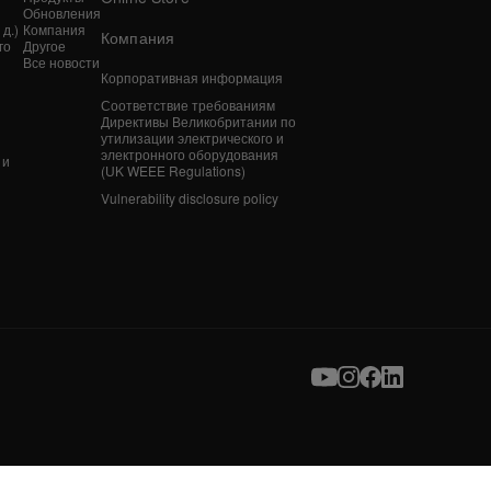
Обновления
д.)
Компания
Компания
го
Другое
Все новости
Корпоративная информация
n
Соответствие требованиям
Директивы Великобритании по
утилизации электрического и
электронного оборудования
 и
(UK WEEE Regulations)
Vulnerability disclosure policy