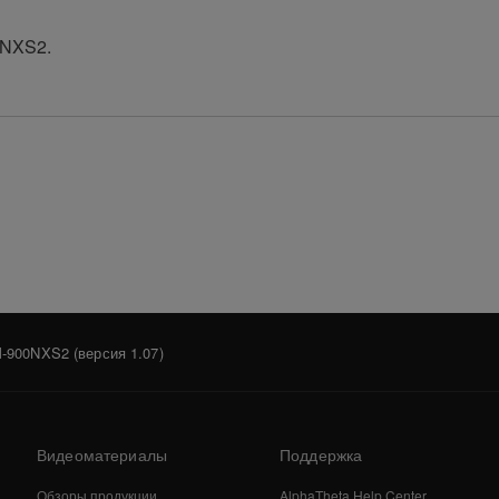
0NXS2.
-900NXS2 (версия 1.07)
Видеоматериалы
Поддержка
Обзоры продукции
AlphaTheta Help Center