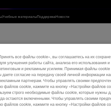
ы
Учебные материалы
Поддержка
Новости
драйвера и прошив
ринять все файлы cookie», вы соглашаетесь на их сохране
сия 1.07)
для улучшения работы сайта, анализа его использования и
етинговым и рекламным усилиям. Принимая файлы cookie 
 вы даете согласие на передачу своей личной информации н
рекламным партнерам. Чтобы управлять своими предпочт
но файлов cookie, нажмите на кнопку «Настройки файлов co
льзуем строго необходимые файлы cookie, которые нужны 
егда остаются включенными. Чтобы управлять своими пред
XS2 (версия 1.07)
о файлов cookie, нажмите на кнопку «Настройки файлов co