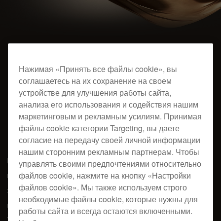
Гармония дизайна и звуковых
Нажимая «Принять все файлы cookie», вы
возможностей
соглашаетесь на их сохранение на своем
Победитель iF Design Award 2024, Red Dot
устройстве для улучшения работы сайта,
анализа его использования и содействия нашим
Design Award 2024 и 2023 Chicago Good
маркетинговым и рекламным усилиям. Принимая
файлы cookie категории Targeting, вы даете
Design Awards
согласие на передачу своей личной информации
нашим сторонним рекламным партнерам. Чтобы
В наше время диджеи зачастую выступают на площадках и
управлять своими предпочтениями относительно
файлов cookie, нажмите на кнопку «Настройки
мероприятиях разного формата, начиная от клубов и лаунж-
файлов cookie». Мы также используем строго
зон гостиниц и заканчивая модными вечеринками,
необходимые файлы cookie, которые нужны для
презентациями продукции и прямыми трансляциями.
работы сайта и всегда остаются включенными.
Учитывая разносторонность жанров требуемого