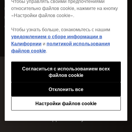
Чтобы управлять своими предпочтениями
относительно файлов cookie, нажмите на кнопку
музыкального сопровождения, все диджеи должны
«Настройки файлов cookie».
проявлять максимальную гибкость и способность
адаптироваться к различным ситуациям.
Чтобы узнать больше, ознакомьтесь с нашим
уведомлением о сборе информации в
Калифорнии
и
политикой использования
файлов cookie
.
Согласиться с использованием всех
файлов cookie
Отклонить все
Настройки файлов cookie
Гладкий силуэт