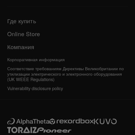
Сведения о поддержке диджейского ПО и операционных
Продукты
систем
Обновления
Руководства и документация
Компания
Где купить
Программа AlphaTheta Certification Program
Другое
Ответы на частые вопросы
Все новости
Форум сообщества
Online Store
Сервисное обслуживание, ремонт и гарантия
Компания
Корпоративная информация
Соответствие требованиям Директивы Великобритании по
утилизации электрического и электронного оборудования
(UK WEEE Regulations)
Vulnerability disclosure policy