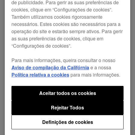
Área
País
Período de
de publicidade. Para gerir as suas preferências de
garantia
cookies, clique em “Configurações de cookies”.
Limitado a 3 a
Também utilizamos cookies rigorosamente
necessários. Estes cookies são necessários para a
operação do site e estarão sempre ativos. Para gerir
as suas preferências de cookies, clique em
África
África do Sul,
“Configurações de cookies”.
Argélia, Tunísia,
Egito, Quénia,
Para mais informações, queira consultar o nosso
Maurícias, Costa
Aviso de compilação da Califórnia
e a nossa
do Marfim,
Política relativa a cookies
para mais informações.
Gana, Angola,
Nigéria,
Moçambique
Aceitar todos os cookies
Ásia e Médio Oriente
Israel, Turquia,
Rejeitar Todos
EAU, Jordânia,
Azerbaijão,
Definições de cookies
Turquemenistão,
Reino do