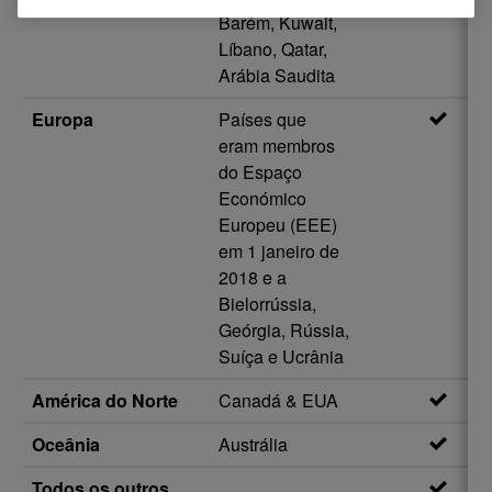
Barém, Kuwait,
Líbano, Qatar,
Arábia Saudita
Europa
Países que
eram membros
do Espaço
Económico
Europeu (EEE)
em 1 janeiro de
2018 e a
Bielorrússia,
Geórgia, Rússia,
Suíça e Ucrânia
América do Norte
Canadá & EUA
Oceânia
Austrália
Todos os outros