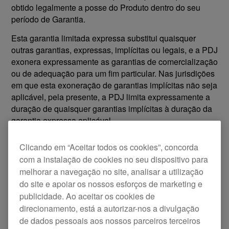
obtido legalmente a posse do Produto dentro do seu
período de Garantia.
Esta garantia limitada expressa substitui quaisquer
outras garantias, expressas, implícitas ou legais, e a PDJ
exonera expressamente as garantias de comercialização
ou de adequação para um fim particular. Nas jurisdições
em que esta exoneração de garantias implícitas não seja
aplicável, pela presente, a PDJ limita expressamente a
duração de quaisquer garantias implícitas à duração da
garantia expressa aplicável.
Em circunstância alguma pode uma representação ou
Clicando em “Aceitar todos os cookies”, concorda
declaração realizada por um representante da PDJ a um
com a instalação de cookies no seu dispositivo para
cliente criar uma garantia.
melhorar a navegação no site, analisar a utilização
Períodos e condições da garantia
do site e apoiar os nossos esforços de marketing e
publicidade. Ao aceitar os cookies de
Áreas elegíveis e períodos de cobertura da
direcionamento, está a autorizar-nos a divulgação
Extensão da Garantia
de dados pessoais aos nossos parceiros terceiros