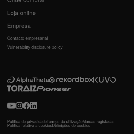
Outros
Fórum da comunidade
Todas as notícias
Suporte, reparação, garantia
Loja online
Empresa
Contacto empresarial
Vulnerability disclosure policy
Política de privacidade
Termos de utilização
Marcas registadas
Política relativa a cookies
Definições de cookies