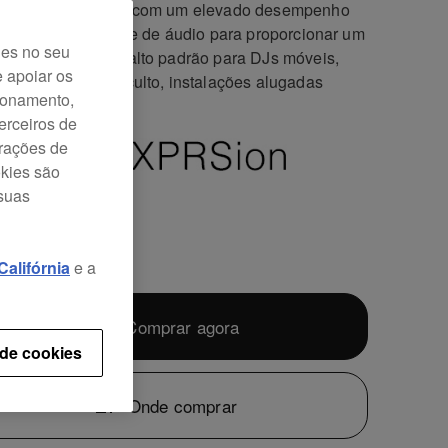
érie XPRS original com um elevado desempenho
m e inteligibilidade de áudio para proporcionar um
ies no seu
ma de colunas de alto padrão para DJs móveis,
e apoiar os
o vivo, casas de culto, instalações alugadas
cionamento,
s.
erceiros de
urações de
okies são
 suas
9
alifórnia
e a
Comprar agora
 de cookies
Onde comprar