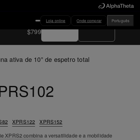
Loja online
Onde comprar
Português
Comprar agora
Onde comprar
$799
na ativa de 10” de espetro total
PRS102
S82
XPRS122
XPRS152
ie XPRS2 combina a versatilidade e a mobilidade