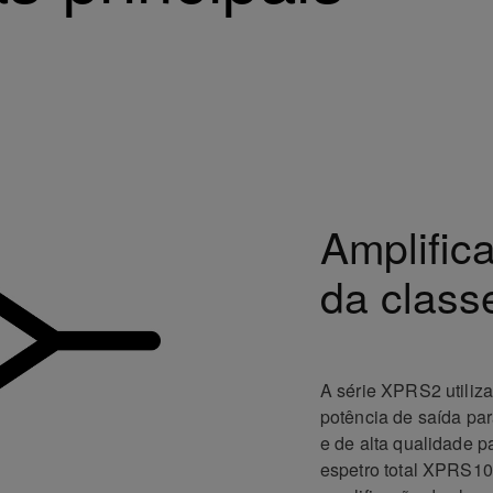
Amplific
da class
A série XPRS2 utiliza
potência de saída pa
e de alta qualidade p
espetro total XPRS1