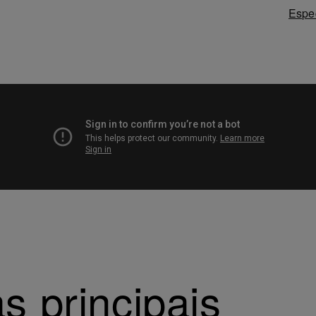
Espe
s principais