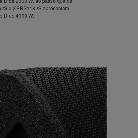
se D de 2000 W, ao passo que os
52S e XPRS1182S apresentam
se D de 4000 W.