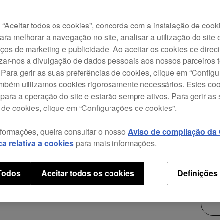
da s
de so
“Aceitar todos os cookies”, concorda com a instalação de cook
siste
para melhorar a navegação no site, analisar a utilização do site 
som a
ços de marketing e publicidade. Ao aceitar os cookies de dire
e fixa
izar-nos a divulgação de dados pessoais aos nossos parceiros t
 Para gerir as suas preferências de cookies, clique em “Config
ambém utilizamos cookies rigorosamente necessários. Estes co
para a operação do site e estarão sempre ativos. Para gerir as
 de cookies, clique em “Configurações de cookies”.
$79
nformações, queira consultar o nosso
Aviso de compilação da C
ica relativa a cookies
para mais informações.
 Todos
Aceitar todos os cookies
Definições