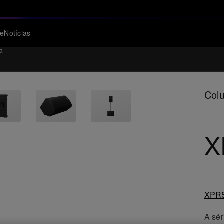
te
Notícias
ia
Colu
X
XPR
A sér