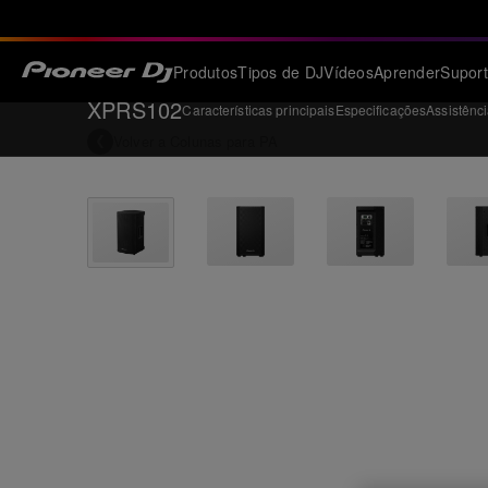
Produtos
Tipos de DJ
Vídeos
Aprender
Supor
XPRS102
Características principais
Especificações
Assistênc
Volver a
Colunas para PA