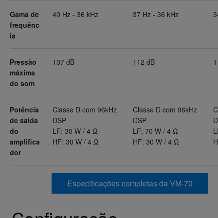
Gama de
40 Hz - 36 kHz
37 Hz - 36 kHz
3
frequênc
ia
Pressão
107 dB
112 dB
1
máxima
do som
Potência
Classe D com 96kHz
Classe D com 96kHz
C
de saída
DSP
DSP
D
do
LF: 30 W / 4 Ω
LF: 70 W / 4 Ω
L
amplifica
HF: 30 W / 4 Ω
HF: 30 W / 4 Ω
H
dor
Especificações completas da VM-70
Configuração