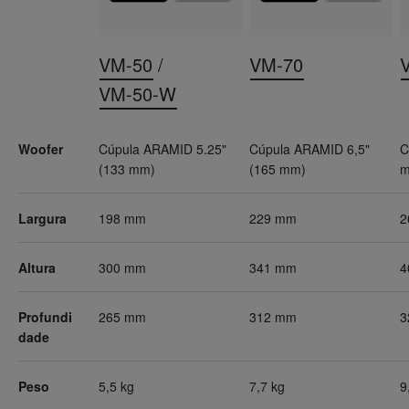
VM-50
/
VM-70
VM-50-W
Woofer
Cúpula ARAMID 5.25"
Cúpula ARAMID 6,5"
C
(133 mm)
(165 mm)
m
Largura
198 mm
229 mm
2
Altura
300 mm
341 mm
4
Profundi
265 mm
312 mm
3
dade
Peso
5,5 kg
7,7 kg
9