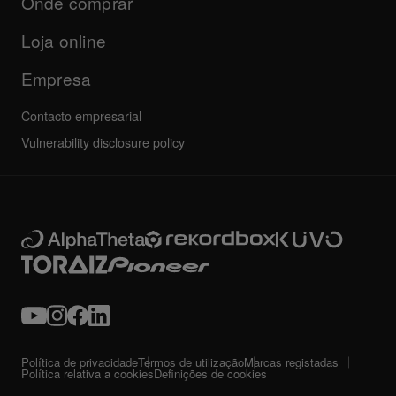
Onde comprar
FAQs
Outros
Fórum da comunidade
Todas as notícias
Suporte, reparação, garantia
Loja online
Empresa
Contacto empresarial
Vulnerability disclosure policy
Política de privacidade
Termos de utilização
Marcas registadas
Política relativa a cookies
Definições de cookies