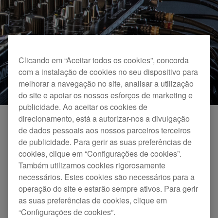
Clicando em “Aceitar todos os cookies”, concorda
com a instalação de cookies no seu dispositivo para
melhorar a navegação no site, analisar a utilização
do site e apoiar os nossos esforços de marketing e
publicidade. Ao aceitar os cookies de
direcionamento, está a autorizar-nos a divulgação
de dados pessoais aos nossos parceiros terceiros
6 canais
de publicidade. Para gerir as suas preferências de
cookies, clique em “Configurações de cookies”.
Selecione a sua configuração ideal e ligue tudo desde
Também utilizamos cookies rigorosamente
CDJs, gira-discos a samplers, sintetizadores e caixas de
necessários. Estes cookies são necessários para a
ritmos, etc. A configuração é fácil graças aos terminais
operação do site e estarão sempre ativos. Para gerir
de entrada analógicos que se alinham com cada canal
as suas preferências de cookies, clique em
no painel superior, de modo que saberá sempre onde
“Configurações de cookies”.
ligar os seus cabos quando está na cabina.