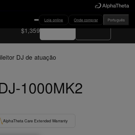
Loja online
Onde comprar
Português
Comprar agora
Onde comprar
$1,359
ileitor DJ de atuação
DJ-1000MK2
AlphaTheta Care Extended Warranty