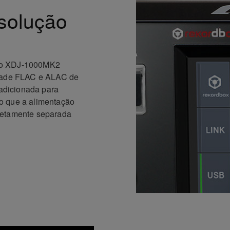
esolução
, o XDJ-1000MK2
idade FLAC e ALAC de
 adicionada para
o que a alimentação
letamente separada