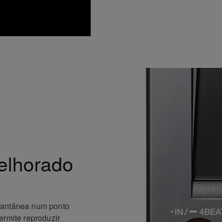
lhorado
tantânea num ponto
ermite reproduzir