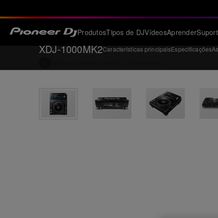
Produtos
Tipos de DJ
Vídeos
Aprender
Supor
XDJ-1000MK2
Características principais
Especificações
As
Volver a
Leitores para DJ / Gira-discos