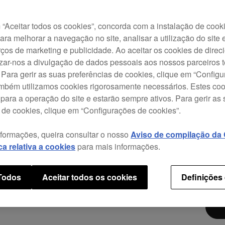
Com 
a sua
“Aceitar todos os cookies”, concorda com a instalação de cook
aperf
para melhorar a navegação no site, analisar a utilização do site 
reso
ços de marketing e publicidade. Ao aceitar os cookies de dire
ecrã 
izar-nos a divulgação de dados pessoais aos nossos parceiros t
bem 
 Para gerir as suas preferências de cookies, clique em “Config
Quant
ambém utilizamos cookies rigorosamente necessários. Estes co
Desca
para a operação do site e estarão sempre ativos. Para gerir as
músi
 de cookies, clique em “Configurações de cookies”.
prepa
nformações, queira consultar o nosso
Aviso de compilação da C
ica relativa a cookies
para mais informações.
$1,
 Todos
Aceitar todos os cookies
Definições