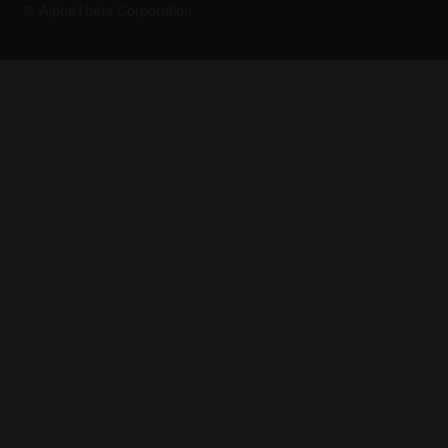
© AlphaTheta Corporation