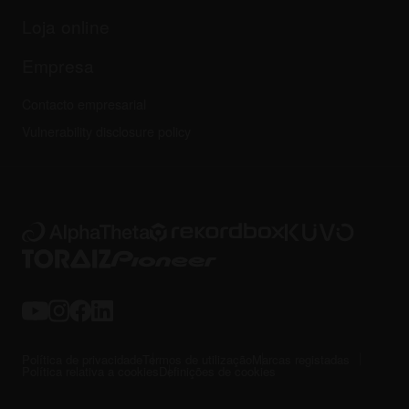
Outros
Fórum da comunidade
Todas as notícias
Suporte, reparação, garantia
Loja online
Empresa
Contacto empresarial
Vulnerability disclosure policy
Política de privacidade
Termos de utilização
Marcas registadas
Política relativa a cookies
Definições de cookies