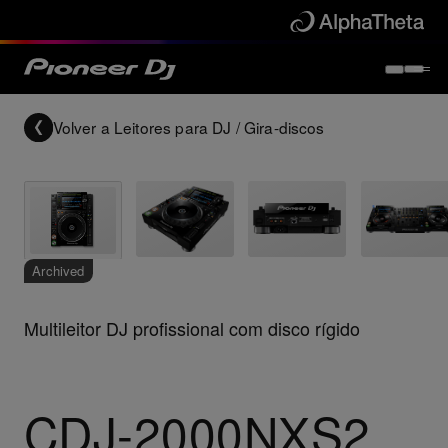
Volver a
Leitores para DJ / Gira-discos
Archived
Multileitor DJ profissional com disco rígido
CDJ-2000NXS2