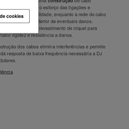
zação profissional. Uma
construção
de cabo
ente flexível reduz o esforço das ligações e
rciona mais flexibilidade, enquanto a rede do cabo
 de cookies
ge o isolamento exterior de eventuais danos.
 as fichas têm um revestimento de níquel para
aior rigidez e resistência a danos.
strução dos cabos elimina interferências e permite
ida resposta de baixa frequência necessária a DJ
dutores.
tência