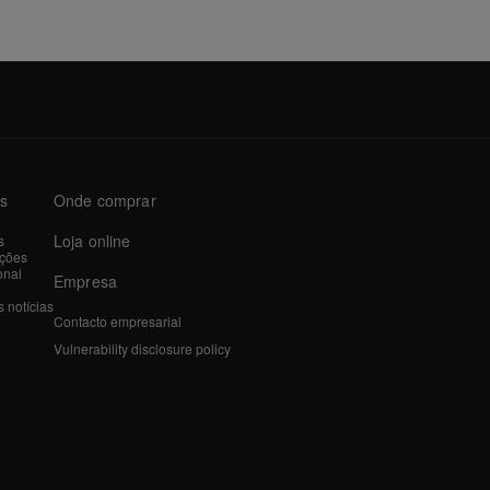
as
Onde comprar
Loja online
s
ações
onal
Empresa
 notícias
Contacto empresarial
Vulnerability disclosure policy