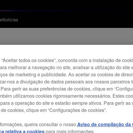
te
Notícias
Archi
“Aceitar todos os cookies”, concorda com a instalação de cook
Cab
para melhorar a navegação no site, analisar a utilização do site 
ços de marketing e publicidade. Ao aceitar os cookies de dire
izar-nos a divulgação de dados pessoais aos nossos parceiros t
 Para gerir as suas preferências de cookies, clique em “Config
D
ambém utilizamos cookies rigorosamente necessários. Estes co
para a operação do site e estarão sempre ativos. Para gerir as
 de cookies, clique em “Configurações de cookies”.
nformações, queira consultar o nosso
Aviso de compilação da C
A gam
ica relativa a cookies
para mais informações.