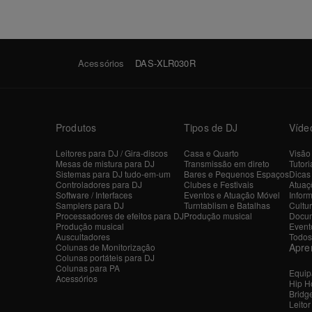
Acessórios
DAS-XLR030R
Produtos
Tipos de DJ
Víde
Leitores para DJ / Gira-discos
Casa e Quarto
Visão
Mesas de mistura para DJ
Transmissão em direto
Tutori
Sistemas para DJ tudo-em-um
Bares e Pequenos Espaços
Dicas
Controladores para DJ
Clubes e Festivais
Atuaçõ
Software / Interfaces
Eventos e Atuação Móvel
Inform
Samplers para DJ
Turntablism e Batalhas
Cultu
Processadores de efeitos para DJ
Produção musical
Docum
Produção musical
Event
Auscultadores
Todos
Apre
Colunas de Monitorização
Colunas portáteis para DJ
Colunas para PA
Equip
Acessórios
Hip H
Bridg
Leito