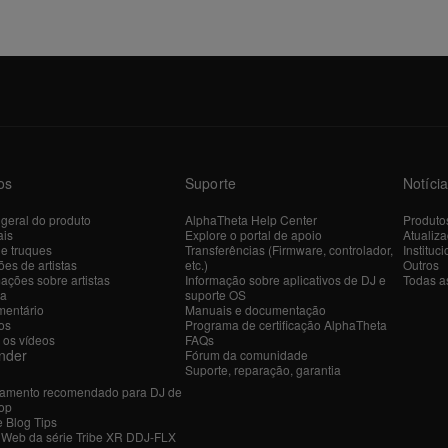
os
Suporte
Notíci
 geral do produto
AlphaTheta Help Center
Produto
ais
Explore o portal de apoio
Atualiz
 e truques
Transferências (Firmware, controlador,
Instituci
es de artistas
etc.)
Outros
ações sobre artistas
Informação sobre aplicativos de DJ e
Todas as
ra
suporte OS
entário
Manuais e documentação
os
Programa de certificação AlphaTheta
 os vídeos
FAQs
nder
Fórum da comunidade
Suporte, reparação, garantia
amento recomendado para DJ de
op
e Blog Tips
r Web da série Tribe XR DDJ-FLX