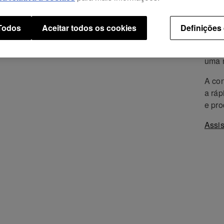
utili
altam
propo
 Todos
Aceitar todos os cookies
Definições
prote
Todas
uma m
A con
a ráp
e pro
Assis