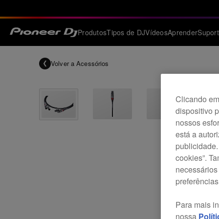
Produtos
Tipos de DJ
Vídeos
Aprender
Supor
Volver a
Acessórios
Clicando em 
dispositivo 
nossos esfor
está a autor
publicidade.
cookies”. T
necessários 
preferências
Para mais i
nossa
Polít