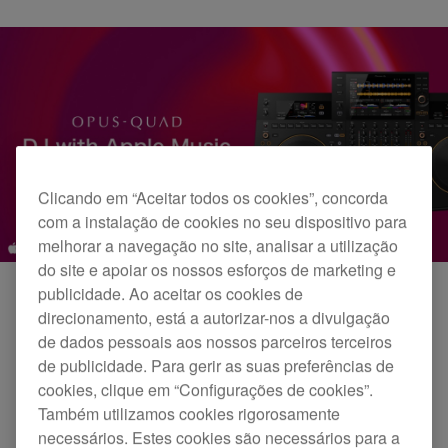
Clicando em “Aceitar todos os cookies”, concorda
com a instalação de cookies no seu dispositivo para
melhorar a navegação no site, analisar a utilização
do site e apoiar os nossos esforços de marketing e
publicidade. Ao aceitar os cookies de
direcionamento, está a autorizar-nos a divulgação
O OPUS-QUAD é um sistema de DJ profissional
de dados pessoais aos nossos parceiros terceiros
tudo-em-um que combina um design sofisticado
de publicidade. Para gerir as suas preferências de
com uma facilidade de utilização intuitiva,
cookies, clique em “Configurações de cookies”.
Também utilizamos cookies rigorosamente
tornando-o versátil para uso numa vasta gama de
necessários. Estes cookies são necessários para a