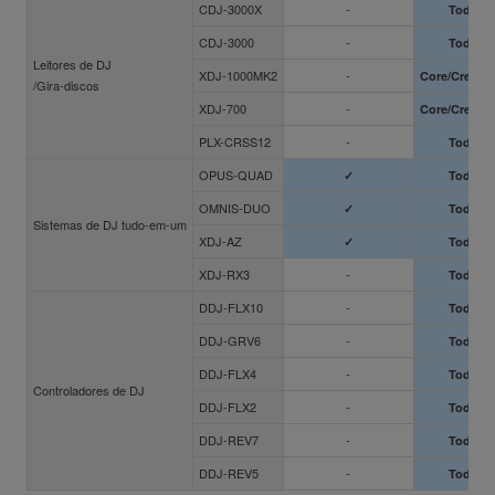
CDJ-3000X
-
Todos o
CDJ-3000
-
Todos o
Leitores de DJ
XDJ-1000MK2
-
Core/Creativ
/Gira-discos
XDJ-700
-
Core/Creativ
PLX-CRSS12
-
Todos o
OPUS-QUAD
✓
Todos o
OMNIS-DUO
✓
Todos o
Sistemas de DJ tudo-em-um
XDJ-AZ
✓
Todos o
XDJ-RX3
-
Todos o
DDJ-FLX10
-
Todos o
DDJ-GRV6
-
Todos o
DDJ-FLX4
-
Todos o
Controladores de DJ
DDJ-FLX2
-
Todos o
DDJ-REV7
-
Todos o
DDJ-REV5
-
Todos o