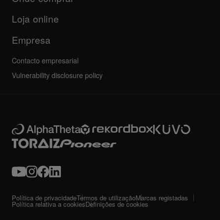
Outros
Fórum da comunidade
Todas as notícias
Suporte, reparação, garantia
Loja online
Empresa
Contacto empresarial
Vulnerability disclosure policy
Política de privacidade
Termos de utilização
Marcas registadas
Política relativa a cookies
Definições de cookies