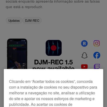
sociais enquanto apresenta informação sobre as faixas
que está a reproduzir.
Updates
DJM-REC
Clicando em “Aceitar todos os cookies”, concorda
com a instalação de cookies no seu dispositivo para
melhorar a navegação no site, analisar a utilização
do site e apoiar os nossos esforços de marketing e
Realizámos uma atualização à nossa aplicação
publicidade. Ao aceitar os cookies de