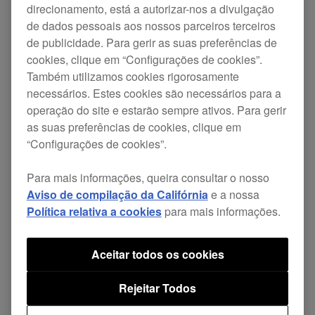
DJM-REC
para permitir um streaming ao vivo de
direcionamento, está a autorizar-nos a divulgação
de dados pessoais aos nossos parceiros terceiros
alta qualidade em várias plataformas de redes
de publicidade. Para gerir as suas preferências de
sociais.
cookies, clique em “Configurações de cookies”.
Também utilizamos cookies rigorosamente
necessários. Estes cookies são necessários para a
A DJM-REC é uma aplicação para DJ que
operação do site e estarão sempre ativos. Para gerir
permite uma gravação e partilha fáceis de
as suas preferências de cookies, clique em
misturas para uma autopromoção sem esforço ao
“Configurações de cookies”.
público a nível mundial quando a liga a mesas de
Para mais informações, queira consultar o nosso
mistura da AlphaTheta DJ* através de um cabo
Aviso de compilação da Califórnia
e a nossa
USB. Pode descarregar a aplicação
Política relativa a cookies
para mais informações.
gratuitamente na
App Store
e experimentar as
Aceitar todos os cookies
funcionalidades pagas de forma gratuita durante
30 dias.
Rejeitar Todos